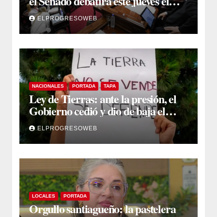
el Senado debatirá este jueves el
proyecto sobre propiedad privada
ELPROGRESOWEB
NACIONALES
PORTADA
TAPA
Ley de Tierras: ante la presión, el
Gobierno cedió y dio de baja el
capítulo de la polémica
ELPROGRESOWEB
LOCALES
PORTADA
Orgullo santiagueño: la pastelera