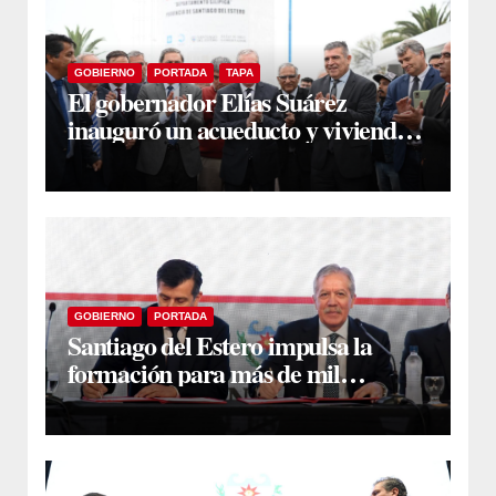
GOBIERNO
PORTADA
TAPA
El gobernador Elías Suárez
inauguró un acueducto y viviendas
sociales en El Simbol y Nueva
Francia
GOBIERNO
PORTADA
Santiago del Estero impulsa la
formación para más de mil
docentes que aspiran a cargos
jerárquicos