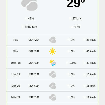
29º
43%
27 km/h
1007 hPa
97%
Hoy
30º / 25º
0%
31 km/h
Mñn.
34º / 24º
0%
40 km/h
Dom. 18
25º / 14º
100%
40 km/h
Lun. 19
22º / 12º
0%
16 km/h
Mar. 20
22º / 11º
0%
11 km/h
Miér. 21
21º / 16º
0%
12 km/h