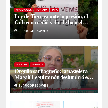
NACIONALES
PORTADA
TAPA
Ley de Tierras: ante la presión, el
Gobierno cedió y dio de baja el
capítulo de la polémica
ELPROGRESOWEB
LOCALES
PORTADA
Orgullo santiagueño: la pastelera
Magalí Leguizamón deslumbró en
Canal 13 con su torta “Caraguay” y
ELPROGRESOWEB
ganó la competencia