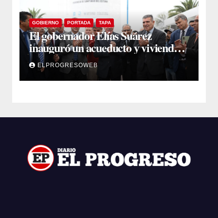
GOBIERNO
PORTADA
TAPA
El gobernador Elías Suárez
inauguró un acueducto y viviendas
sociales en El Simbol y Nueva
ELPROGRESOWEB
Francia