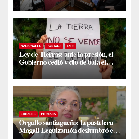
proyecto sobre propiedad privada
NACIONALES
PORTADA
TAPA
Ley de Tierras: ante la presión, el
Gobierno cedió y dio de baja el
capítulo de la polémica
LOCALES
PORTADA
Orgullo santiagueño: la pastelera
Magalí Leguizamón deslumbró en
Canal 13 con su torta “Caraguay” y