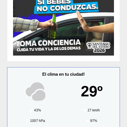
El clima en tu ciudad!
29º
43%
27 km/h
1007 hPa
97%