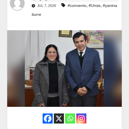
,
,
#convenio
#Unse
#yanina
JUL 7, 2026
iturre