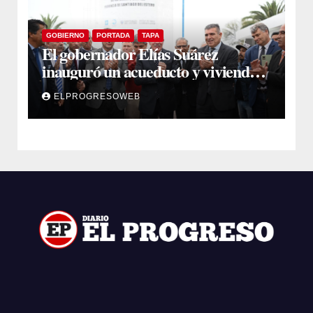
GOBIERNO
PORTADA
TAPA
El gobernador Elías Suárez
inauguró un acueducto y viviendas
sociales en El Simbol y Nueva
ELPROGRESOWEB
Francia