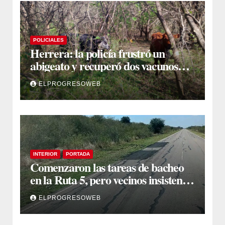
POLICIALES
Herrera: la policía frustró un
abigeato y recuperó dos vacunos
ocultos en una zona montuosa
ELPROGRESOWEB
INTERIOR
PORTADA
Comenzaron las tareas de bacheo
en la Ruta 5, pero vecinos insisten
en un reclamo integral
ELPROGRESOWEB