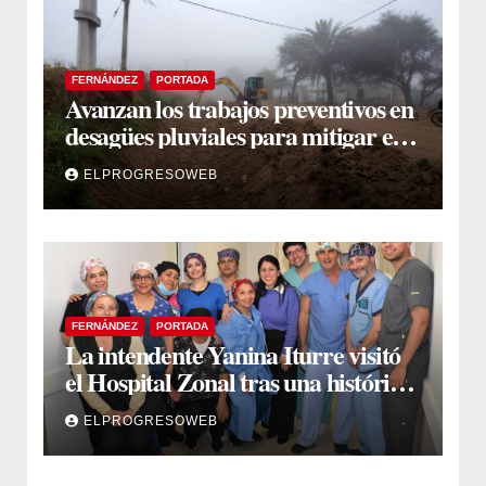
FERNÁNDEZ
PORTADA
Avanzan los trabajos preventivos en
desagües pluviales para mitigar el
impacto de la temporada de lluvias
ELPROGRESOWEB
FERNÁNDEZ
PORTADA
La intendente Yanina Iturre visitó
el Hospital Zonal tras una histórica
jornada de intervenciones
ELPROGRESOWEB
laparoscópicas