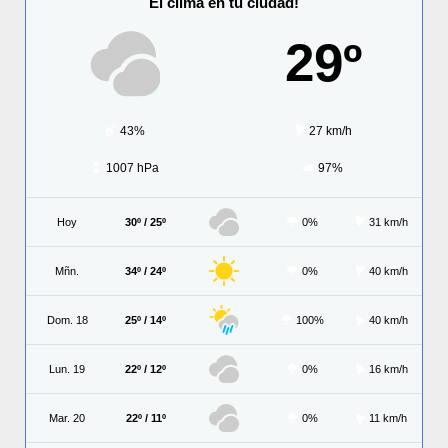
El clima en tu ciudad!
29º
43%
27 km/h
1007 hPa
97%
Hoy
30º / 25º
0%
31 km/h
Mñn.
34º / 24º
0%
40 km/h
Dom. 18
25º / 14º
100%
40 km/h
Lun. 19
22º / 12º
0%
16 km/h
Mar. 20
22º / 11º
0%
11 km/h