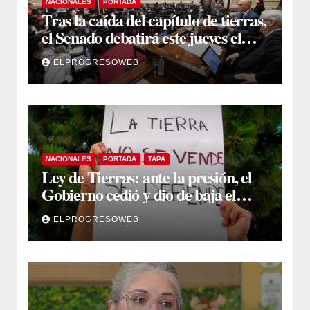
NACIONALES
PORTADA
Tras la caída del capítulo de tierras,
el Senado debatirá este jueves el
proyecto sobre propiedad privada
ELPROGRESOWEB
NACIONALES
PORTADA
TAPA
Ley de Tierras: ante la presión, el
Gobierno cedió y dio de baja el
capítulo de la polémica
ELPROGRESOWEB