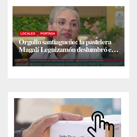
LOCALES
PORTADA
Orgullo santiagueño: la pastelera
Magalí Leguizamón deslumbró en
Canal 13 con su torta “Caraguay” y
ganó la competencia