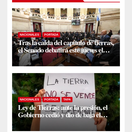
NACIONALES
PORTADA
Tras la caída del capítulo de tierras,
el Senado debatirá este jueves el
proyecto sobre propiedad privada
NACIONALES
PORTADA
TAPA
Ley de Tierras: ante la presión, el
Gobierno cedió y dio de baja el
capítulo de la polémica