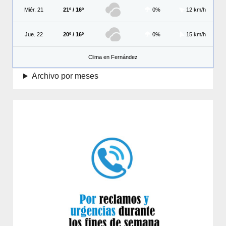
Miér. 21
21º / 16º
0%
12 km/h
Jue. 22
20º / 16º
0%
15 km/h
Clima en Fernández
Archivo por meses