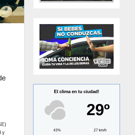
de
El clima en tu ciudad!
29º
SE)
43%
27 km/h
d y