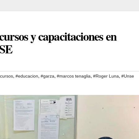
cursos y capacitaciones en
NSE
,
,
,
,
,
cursos
#educacion
#garza
#marcos tenaglia
#Roger Luna
#Unse