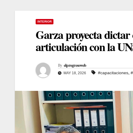
INTERIOR
Garza proyecta dictar 
articulación con la U
By
elprogresoweb
,
#capacitaciones
#
MAY 18, 2026