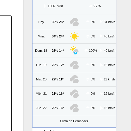
1007 hPa
97%
Hoy
30º / 25º
0%
31 km/h
Mñn.
34º / 24º
0%
40 km/h
Dom. 18
25º / 14º
100%
40 km/h
Lun. 19
22º / 12º
0%
16 km/h
Mar. 20
22º / 11º
0%
11 km/h
Miér. 21
21º / 16º
0%
12 km/h
Jue. 22
20º / 16º
0%
15 km/h
Clima en Fernández