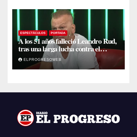
ESPECTÁCULOS
PORTADA
A los 51 años falleció Leandro Rud,
tras una larga lucha contra el
cáncer
ELPROGRESOWEB