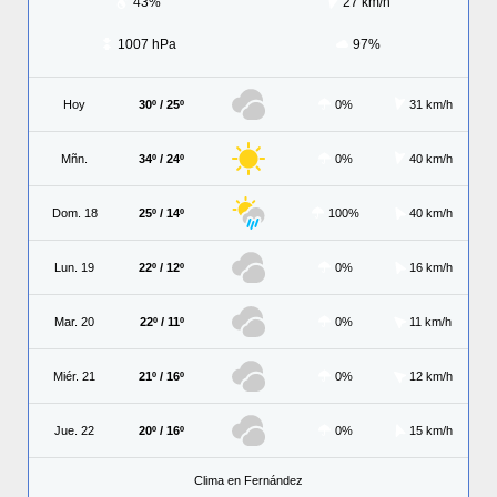
43%
27 km/h
1007 hPa
97%
Hoy
30º / 25º
0%
31 km/h
Mñn.
34º / 24º
0%
40 km/h
Dom. 18
25º / 14º
100%
40 km/h
Lun. 19
22º / 12º
0%
16 km/h
Mar. 20
22º / 11º
0%
11 km/h
Miér. 21
21º / 16º
0%
12 km/h
Jue. 22
20º / 16º
0%
15 km/h
Clima en Fernández