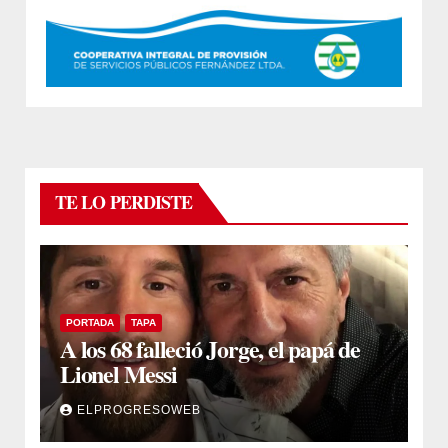
TE LO PERDISTE
PORTADA
TAPA
A los 68 falleció Jorge, el papá de
Lionel Messi
ELPROGRESOWEB