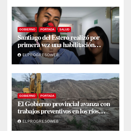
GOBIERNO
PORTADA
SALUD
Santiago del Estero realizó por
primera vez una habilitación
auditiva con vincha de conducción
ELPROGRESOWEB
ósea
GOBIERNO
PORTADA
El Gobierno provincial avanza con
trabajos preventivos en los ríos
Dulce y Salado y en los Bajos
ELPROGRESOWEB
Submeridionales