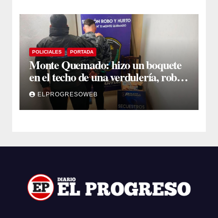
POLICIALES
PORTADA
Monte Quemado: hizo un boquete
en el techo de una verdulería, robó
$800.000 y cayó tras ser filmado
ELPROGRESOWEB