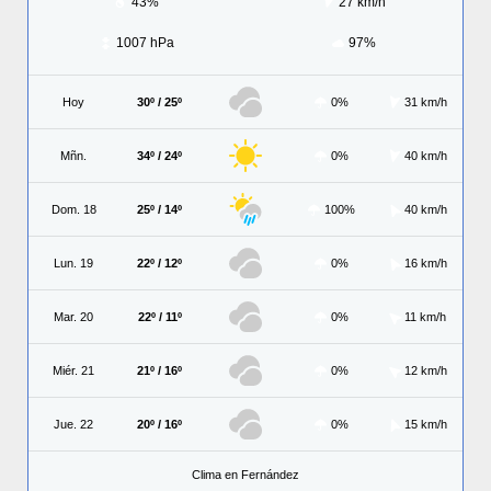
43%
27 km/h
1007 hPa
97%
Hoy
30º / 25º
0%
31 km/h
Mñn.
34º / 24º
0%
40 km/h
Dom. 18
25º / 14º
100%
40 km/h
Lun. 19
22º / 12º
0%
16 km/h
Mar. 20
22º / 11º
0%
11 km/h
Miér. 21
21º / 16º
0%
12 km/h
Jue. 22
20º / 16º
0%
15 km/h
Clima en Fernández