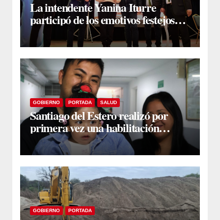
La intendente Yanina Iturre
participó de los emotivos festejos
por el Aniversario del Taekwon-Do
en Fernández
GOBIERNO
PORTADA
SALUD
Santiago del Estero realizó por
primera vez una habilitación
auditiva con vincha de conducción
ósea
GOBIERNO
PORTADA