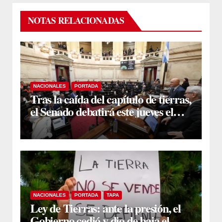
NOTAS RELACIONADAS
NACIONALES
PORTADA
Tras la caída del capítulo de tierras,
el Senado debatirá este jueves el
proyecto sobre propiedad privada
NACIONALES
PORTADA
TAPA
Ley de Tierras: ante la presión, el
Gobierno cedió y dio de baja el