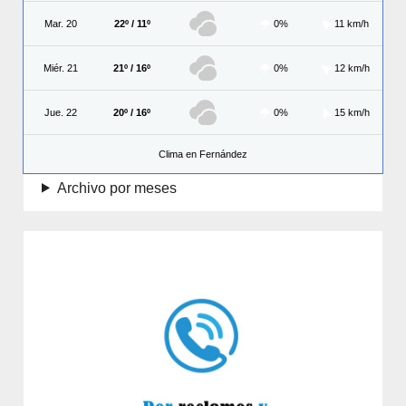
Mar. 20
22º / 11º
0%
11 km/h
Miér. 21
21º / 16º
0%
12 km/h
Jue. 22
20º / 16º
0%
15 km/h
Clima en Fernández
Archivo por meses