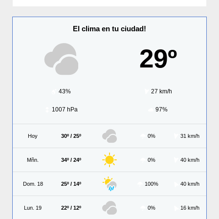
El clima en tu ciudad!
29º
43%
27 km/h
1007 hPa
97%
Hoy
30º / 25º
0%
31 km/h
Mñn.
34º / 24º
0%
40 km/h
Dom. 18
25º / 14º
100%
40 km/h
Lun. 19
22º / 12º
0%
16 km/h