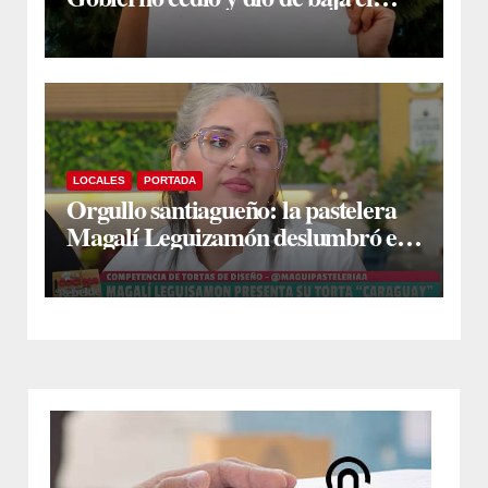
capítulo de la polémica
LOCALES
PORTADA
Orgullo santiagueño: la pastelera
Magalí Leguizamón deslumbró en
Canal 13 con su torta “Caraguay” y
ganó la competencia