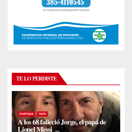
TE LO PERDISTE
PORTADA
TAPA
A los 68 falleció Jorge, el papá de
Lionel Messi