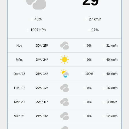
43%
27 km/h
1007 hPa
97%
Hoy
30º / 25º
0%
31 km/h
Mñn.
34º / 24º
0%
40 km/h
Dom. 18
25º / 14º
100%
40 km/h
Lun. 19
22º / 12º
0%
16 km/h
Mar. 20
22º / 11º
0%
11 km/h
Miér. 21
21º / 16º
0%
12 km/h