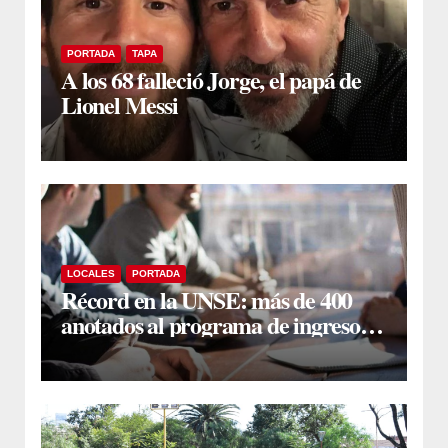
PORTADA
TAPA
A los 68 falleció Jorge, el papá de
Lionel Messi
LOCALES
PORTADA
Récord en la UNSE: más de 400
anotados al programa de ingreso
sin secundario