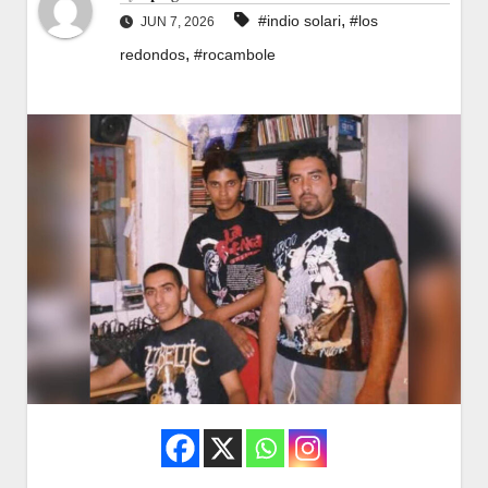
,
#indio solari
#los
JUN 7, 2026
,
redondos
#rocambole