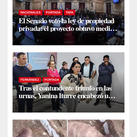
NACIONALES
PORTADA
TAPA
El Senado votó la ley de propiedad
privada: el proyecto obtuvo media
sanción
FERNÁNDEZ
PORTADA
Tras el contundente triunfo en las
urnas, Yanina Iturre encabezó un
encuentro con vecinos y dirigentes
en Fernández