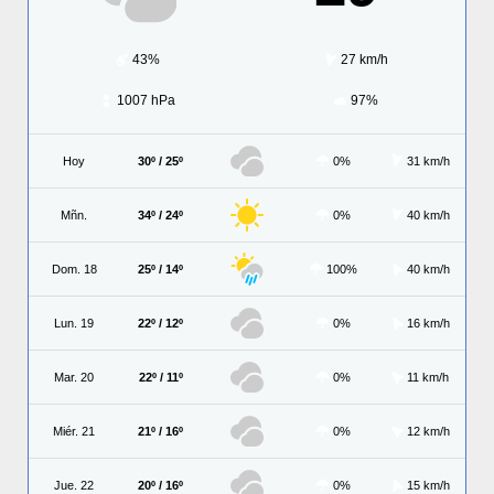
43%
27 km/h
1007 hPa
97%
Hoy
30º / 25º
0%
31 km/h
Mñn.
34º / 24º
0%
40 km/h
Dom. 18
25º / 14º
100%
40 km/h
Lun. 19
22º / 12º
0%
16 km/h
Mar. 20
22º / 11º
0%
11 km/h
Miér. 21
21º / 16º
0%
12 km/h
Jue. 22
20º / 16º
0%
15 km/h