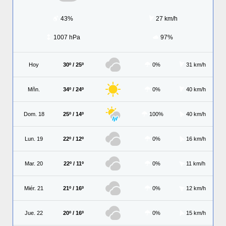
43%
27 km/h
1007 hPa
97%
Hoy
30º / 25º
0%
31 km/h
Mñn.
34º / 24º
0%
40 km/h
Dom. 18
25º / 14º
100%
40 km/h
Lun. 19
22º / 12º
0%
16 km/h
Mar. 20
22º / 11º
0%
11 km/h
Miér. 21
21º / 16º
0%
12 km/h
Jue. 22
20º / 16º
0%
15 km/h