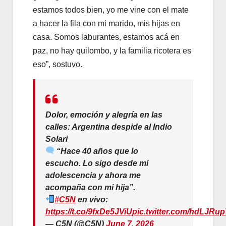
estamos todos bien, yo me vine con el mate
a hacer la fila con mi marido, mis hijas en
casa. Somos laburantes, estamos acá en
paz, no hay quilombo, y la familia ricotera es
eso”, sostuvo.
Dolor, emoción y alegría en las
calles: Argentina despide al Indio
Solari
“Hace 40 años que lo
escucho. Lo sigo desde mi
adolescencia y ahora me
acompaña con mi hija”.
#C5N
en vivo:
https://t.co/9fxDe5JViU
pic.twitter.com/hdLJRu
— C5N (@C5N)
June 7, 2026