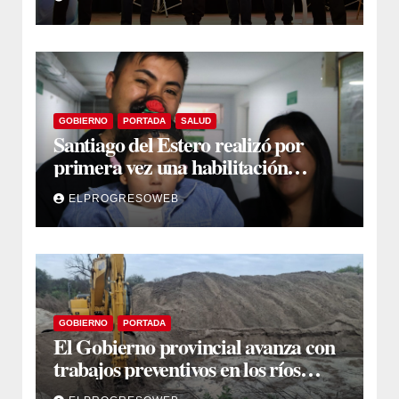
en Fernández
GOBIERNO
PORTADA
SALUD
Santiago del Estero realizó por
primera vez una habilitación
auditiva con vincha de conducción
ELPROGRESOWEB
ósea
GOBIERNO
PORTADA
El Gobierno provincial avanza con
trabajos preventivos en los ríos
Dulce y Salado y en los Bajos