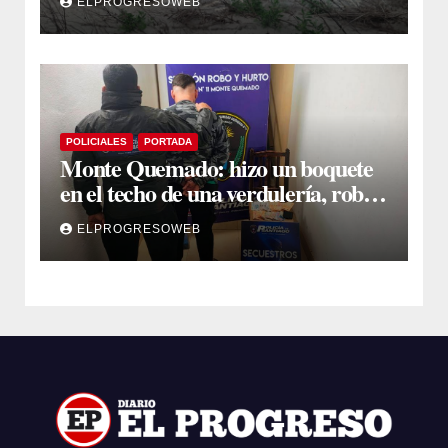
ELPROGRESOWEB
Submeridionales
POLICIALES
PORTADA
Monte Quemado: hizo un boquete
en el techo de una verdulería, robó
$800.000 y cayó tras ser filmado
ELPROGRESOWEB