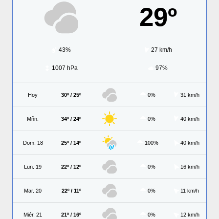
29º
43%
27 km/h
1007 hPa
97%
Hoy
30º / 25º
0%
31 km/h
Mñn.
34º / 24º
0%
40 km/h
Dom. 18
25º / 14º
100%
40 km/h
Lun. 19
22º / 12º
0%
16 km/h
Mar. 20
22º / 11º
0%
11 km/h
Miér. 21
21º / 16º
0%
12 km/h