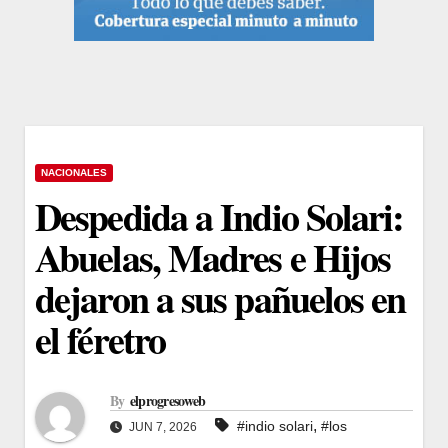
NACIONALES
Despedida a Indio Solari:
Abuelas, Madres e Hijos
dejaron a sus pañuelos en
el féretro
By
elprogresoweb
,
#indio solari
#los
JUN 7, 2026