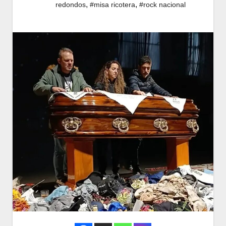
,
,
redondos
#misa ricotera
#rock nacional