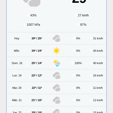
43%
27 km/h
1007 hPa
97%
Hoy
30º / 25º
0%
31 km/h
Mñn.
34º / 24º
0%
40 km/h
Dom. 18
25º / 14º
100%
40 km/h
Lun. 19
22º / 12º
0%
16 km/h
Mar. 20
22º / 11º
0%
11 km/h
Miér. 21
21º / 16º
0%
12 km/h
Jue. 22
20º / 16º
0%
15 km/h