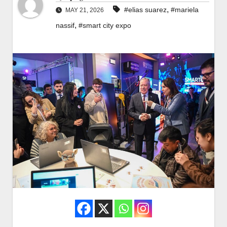
,
#elias suarez
#mariela
MAY 21, 2026
,
nassif
#smart city expo