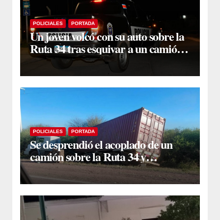
POLICIALES
PORTADA
Un joven volcó con su auto sobre la
Ruta 34 tras esquivar a un camión
que se cruzó de carril
POLICIALES
PORTADA
Se desprendió el acoplado de un
camión sobre la Ruta 34 y
camioneros se unieron para
retirarlo