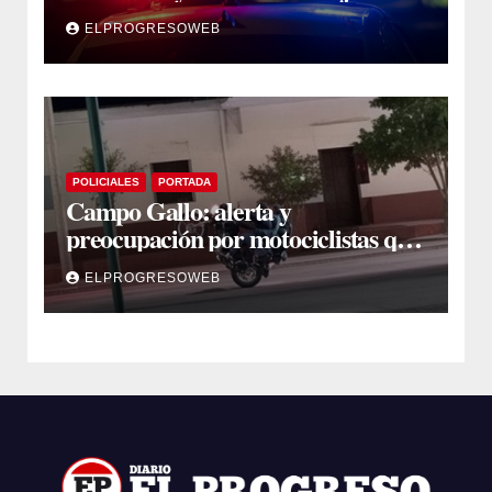
ELPROGRESOWEB
POLICIALES
PORTADA
Campo Gallo: alerta y
preocupación por motociclistas que
hacían “wheelie” alrededor de la
ELPROGRESOWEB
plaza principal