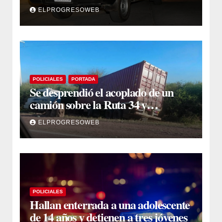
que se cruzó de carril
ELPROGRESOWEB
POLICIALES
PORTADA
Se desprendió el acoplado de un
camión sobre la Ruta 34 y
camioneros se unieron para
ELPROGRESOWEB
retirarlo
POLICIALES
Hallan enterrada a una adolescente
de 14 años y detienen a tres jóvenes