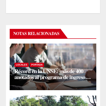
NOTAS RELACIONADAS
LOCALES
PORTADA
Récord en la UNSE: más de 400
anotados al programa de ingreso
sin secundario