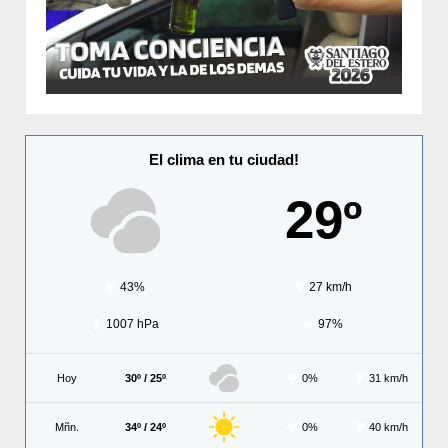
El clima en tu ciudad!
29º
43%
27 km/h
1007 hPa
97%
Hoy
30º / 25º
0%
31 km/h
Mñn.
34º / 24º
0%
40 km/h