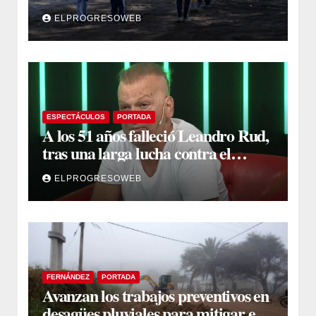
Yanina Iturre supervisó los
ELPROGRESOWEB
primeros trabajos
ESPECTÁCULOS
PORTADA
A los 51 años falleció Leandro Rud,
tras una larga lucha contra el
cáncer
ELPROGRESOWEB
FERNÁNDEZ
PORTADA
Avanzan los trabajos preventivos en
desagües pluviales para mitigar el