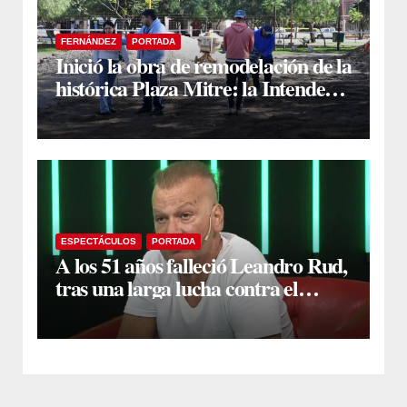
FERNÁNDEZ
PORTADA
Inició la obra de remodelación de la
histórica Plaza Mitre: la Intendente
Yanina Iturre supervisó los
primeros trabajos
ESPECTÁCULOS
PORTADA
A los 51 años falleció Leandro Rud,
tras una larga lucha contra el
cáncer