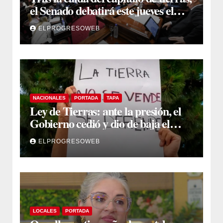
el Senado debatirá este jueves el
proyecto sobre propiedad privada
ELPROGRESOWEB
NACIONALES
PORTADA
TAPA
Ley de Tierras: ante la presión, el
Gobierno cedió y dio de baja el
capítulo de la polémica
ELPROGRESOWEB
LOCALES
PORTADA