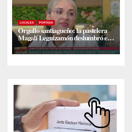
LOCALES
PORTADA
Orgullo santiagueño: la pastelera
Magalí Leguizamón deslumbró en
Canal 13 con su torta “Caraguay” y
ganó la competencia