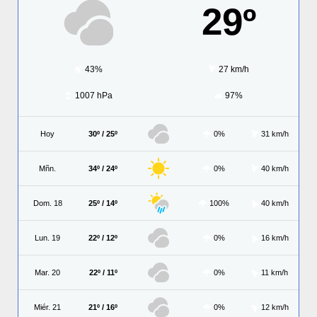
29º
43%
27 km/h
1007 hPa
97%
Hoy
30º / 25º
0%
31 km/h
Mñn.
34º / 24º
0%
40 km/h
Dom. 18
25º / 14º
100%
40 km/h
Lun. 19
22º / 12º
0%
16 km/h
Mar. 20
22º / 11º
0%
11 km/h
Miér. 21
21º / 16º
0%
12 km/h