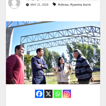
,
#obras
#yanina iturre
MAY 21, 2026