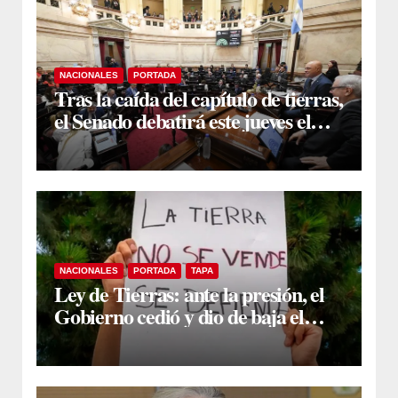
NACIONALES
PORTADA
Tras la caída del capítulo de tierras,
el Senado debatirá este jueves el
proyecto sobre propiedad privada
NACIONALES
PORTADA
TAPA
Ley de Tierras: ante la presión, el
Gobierno cedió y dio de baja el
capítulo de la polémica