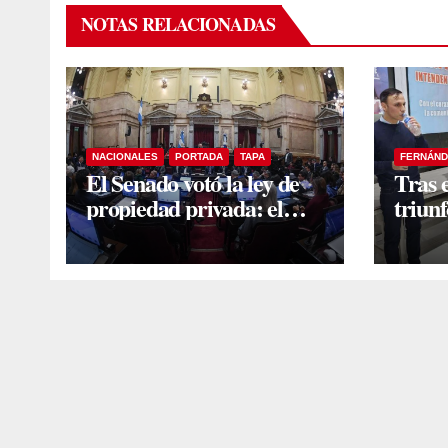
NOTAS RELACIONADAS
NACIONALES
PORTADA
TAPA
FERNÁND
El Senado votó la ley de
Tras 
propiedad privada: el
triunf
proyecto obtuvo media
Yanin
sanción
un en
y dir