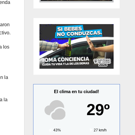
ienda
saron
ctivo.
a los
n la
El clima en tu ciudad!
a la
29º
43%
27 km/h