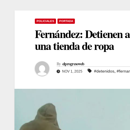
POLICIALES
PORTADA
Fernández: Detienen a 
una tienda de ropa
By
elprogresoweb
,
#detenidos
#ferna
NOV 1, 2025