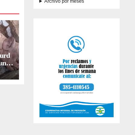
Archivo por meses
burd
 una
s