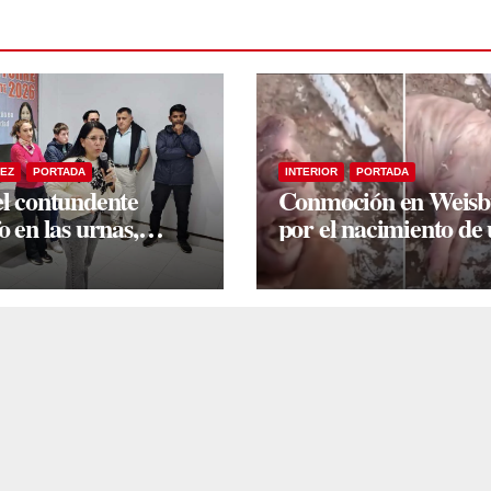
EZ
PORTADA
INTERIOR
PORTADA
el contundente
Conmoción en Weis
o en las urnas,
por el nacimiento de
a Iturre encabezó
camada lechones con
cuentro con vecinos
graves deformacione
igentes en Fernández