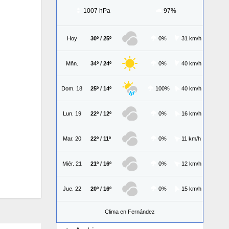
1007 hPa
97%
Hoy
30º / 25º
0%
31 km/h
Mñn.
34º / 24º
0%
40 km/h
Dom. 18
25º / 14º
100%
40 km/h
Lun. 19
22º / 12º
0%
16 km/h
Mar. 20
22º / 11º
0%
11 km/h
Miér. 21
21º / 16º
0%
12 km/h
Jue. 22
20º / 16º
0%
15 km/h
Clima en Fernández