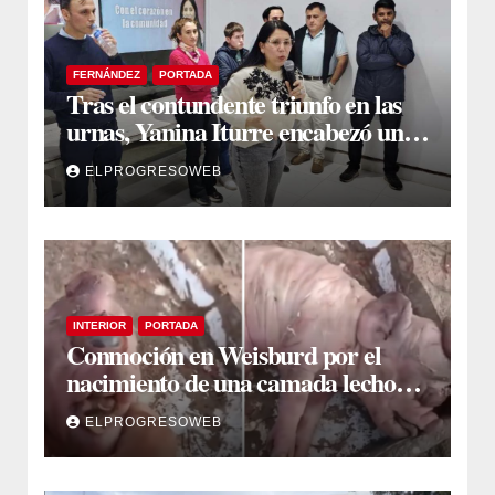
FERNÁNDEZ
PORTADA
Tras el contundente triunfo en las
urnas, Yanina Iturre encabezó un
encuentro con vecinos y dirigentes
ELPROGRESOWEB
en Fernández
INTERIOR
PORTADA
Conmoción en Weisburd por el
nacimiento de una camada lechones
con graves deformaciones
ELPROGRESOWEB