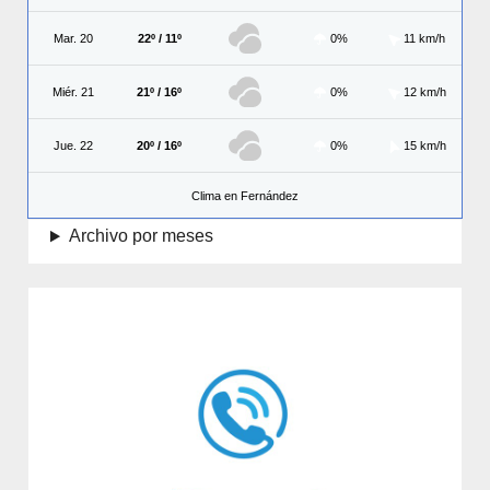
Mar. 20
22º / 11º
0%
11 km/h
Miér. 21
21º / 16º
0%
12 km/h
Jue. 22
20º / 16º
0%
15 km/h
Clima en Fernández
Archivo por meses