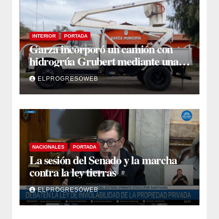
INTERIOR
PORTADA
Garza incorporó un camión con
hidrogrúa Grubert mediante una
inversión de $35 millones con fondos
ELPROGRESOWEB
municipales
NACIONALES
PORTADA
La sesión del Senado y la marcha
contra la ley tierras
ELPROGRESOWEB