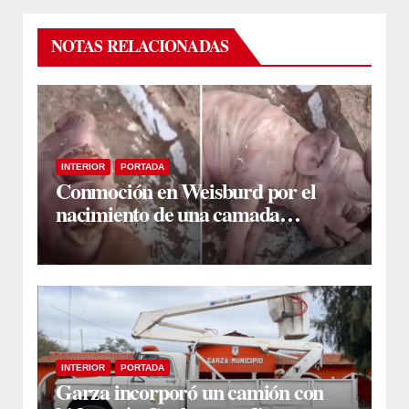
NOTAS RELACIONADAS
INTERIOR
PORTADA
Conmoción en Weisburd por el
nacimiento de una camada
lechones con graves deformaciones
INTERIOR
PORTADA
Garza incorporó un camión con