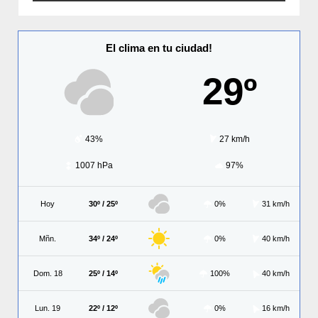
El clima en tu ciudad!
29º
43%
27 km/h
1007 hPa
97%
Hoy
30º / 25º
0%
31 km/h
Mñn.
34º / 24º
0%
40 km/h
Dom. 18
25º / 14º
100%
40 km/h
Lun. 19
22º / 12º
0%
16 km/h