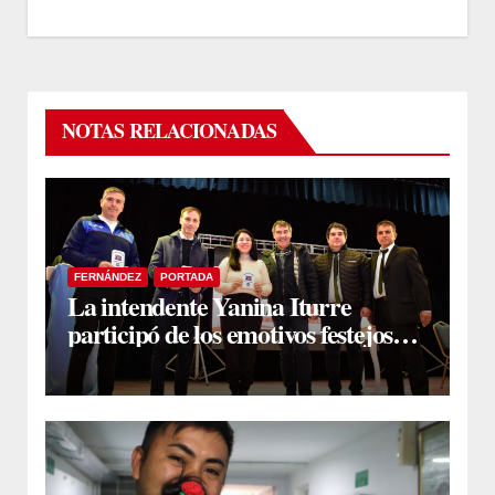
NOTAS RELACIONADAS
FERNÁNDEZ
PORTADA
La intendente Yanina Iturre
participó de los emotivos festejos
por el Aniversario del Taekwon-Do
en Fernández