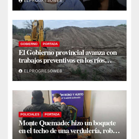
ELPROGRESOWEB
ósea
GOBIERNO
PORTADA
El Gobierno provincial avanza con
trabajos preventivos en los ríos
Dulce y Salado y en los Bajos
ELPROGRESOWEB
Submeridionales
POLICIALES
PORTADA
Monte Quemado: hizo un boquete
en el techo de una verdulería, robó
$800.000 y cayó tras ser filmado