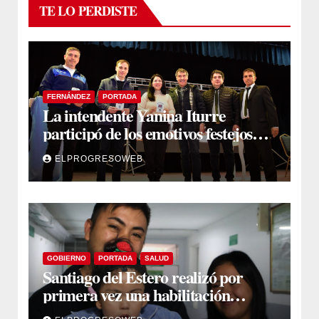
TE LO PERDISTE
FERNÁNDEZ
PORTADA
La intendente Yanina Iturre
participó de los emotivos festejos
por el Aniversario del Taekwon-Do
ELPROGRESOWEB
en Fernández
GOBIERNO
PORTADA
SALUD
Santiago del Estero realizó por
primera vez una habilitación
auditiva con vincha de conducción