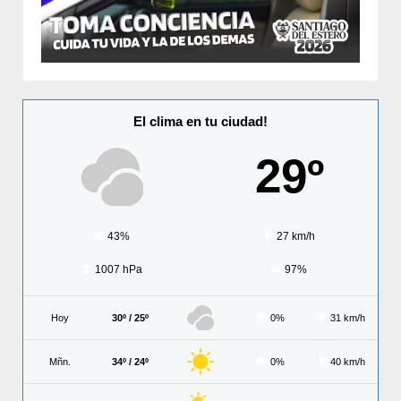
El clima en tu ciudad!
29º
43%
27 km/h
1007 hPa
97%
Hoy
30º / 25º
0%
31 km/h
Mñn.
34º / 24º
0%
40 km/h