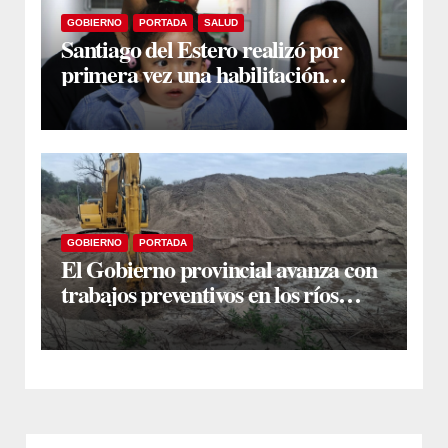
GOBIERNO
PORTADA
SALUD
Santiago del Estero realizó por
primera vez una habilitación
auditiva con vincha de conducción
ósea
GOBIERNO
PORTADA
El Gobierno provincial avanza con
trabajos preventivos en los ríos
Dulce y Salado y en los Bajos
Submeridionales