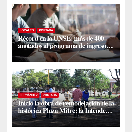
LOCALES
PORTADA
Récord en la UNSE: más de 400
anotados al programa de ingreso
sin secundario
FERNÁNDEZ
PORTADA
Inició la obra de remodelación de la
histórica Plaza Mitre: la Intendente
Yanina Iturre supervisó los
primeros trabajos