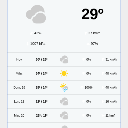
29º
43%
27 km/h
1007 hPa
97%
Hoy
30º / 25º
0%
31 km/h
Mñn.
34º / 24º
0%
40 km/h
Dom. 18
25º / 14º
100%
40 km/h
Lun. 19
22º / 12º
0%
16 km/h
Mar. 20
22º / 11º
0%
11 km/h