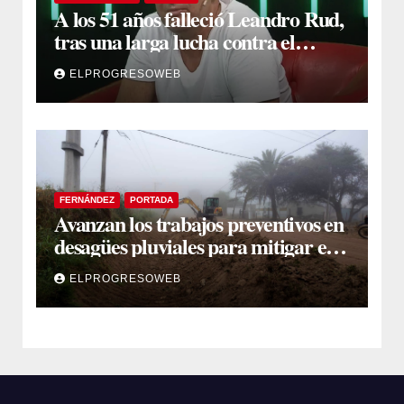
A los 51 años falleció Leandro Rud,
tras una larga lucha contra el
cáncer
ELPROGRESOWEB
FERNÁNDEZ
PORTADA
Avanzan los trabajos preventivos en
desagües pluviales para mitigar el
impacto de la temporada de lluvias
ELPROGRESOWEB