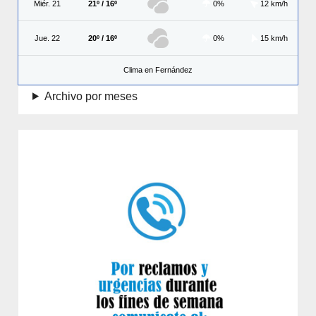
Miér. 21
21º / 16º
0%
12 km/h
Jue. 22
20º / 16º
0%
15 km/h
Clima en Fernández
Archivo por meses