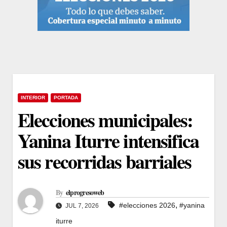
INTERIOR
PORTADA
Elecciones municipales:
Yanina Iturre intensifica
sus recorridas barriales
By
elprogresoweb
,
#elecciones 2026
#yanina
JUL 7, 2026
iturre