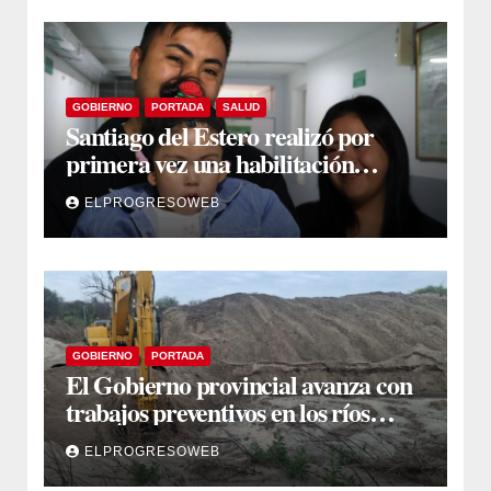
GOBIERNO
PORTADA
SALUD
Santiago del Estero realizó por
primera vez una habilitación
auditiva con vincha de conducción
ELPROGRESOWEB
ósea
GOBIERNO
PORTADA
El Gobierno provincial avanza con
trabajos preventivos en los ríos
Dulce y Salado y en los Bajos
ELPROGRESOWEB
Submeridionales