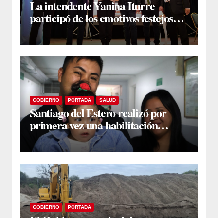
La intendente Yanina Iturre
participó de los emotivos festejos
por el Aniversario del Taekwon-Do
en Fernández
GOBIERNO
PORTADA
SALUD
Santiago del Estero realizó por
primera vez una habilitación
auditiva con vincha de conducción
ósea
GOBIERNO
PORTADA