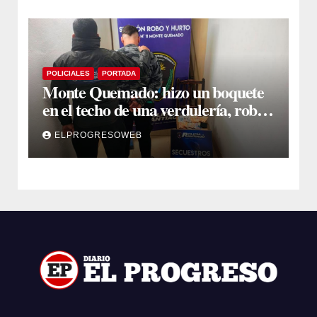
POLICIALES
PORTADA
Monte Quemado: hizo un boquete
en el techo de una verdulería, robó
$800.000 y cayó tras ser filmado
ELPROGRESOWEB