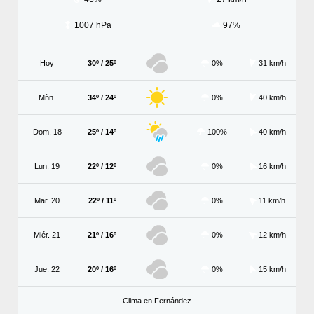
1007 hPa
97%
Hoy
30º / 25º
0%
31 km/h
Mñn.
34º / 24º
0%
40 km/h
Dom. 18
25º / 14º
100%
40 km/h
Lun. 19
22º / 12º
0%
16 km/h
Mar. 20
22º / 11º
0%
11 km/h
Miér. 21
21º / 16º
0%
12 km/h
Jue. 22
20º / 16º
0%
15 km/h
Clima en Fernández