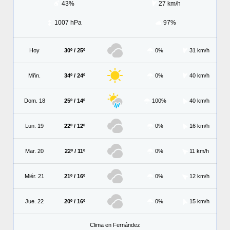
43%
27 km/h
1007 hPa
97%
Hoy
30º / 25º
0%
31 km/h
Mñn.
34º / 24º
0%
40 km/h
Dom. 18
25º / 14º
100%
40 km/h
Lun. 19
22º / 12º
0%
16 km/h
Mar. 20
22º / 11º
0%
11 km/h
Miér. 21
21º / 16º
0%
12 km/h
Jue. 22
20º / 16º
0%
15 km/h
Clima en Fernández