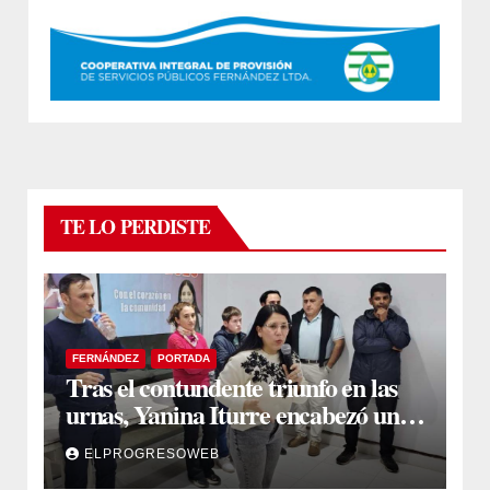
TE LO PERDISTE
FERNÁNDEZ
PORTADA
Tras el contundente triunfo en las
urnas, Yanina Iturre encabezó un
encuentro con vecinos y dirigentes
ELPROGRESOWEB
en Fernández