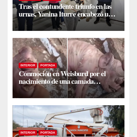
Tras el contundente triunfo en las
urnas, Yanina Iturre encabezó un
encuentro con vecinos y dirigentes
en Fernández
INTERIOR
PORTADA
Conmoción en Weisburd por el
nacimiento de una camada
lechones con graves deformaciones
INTERIOR
PORTADA