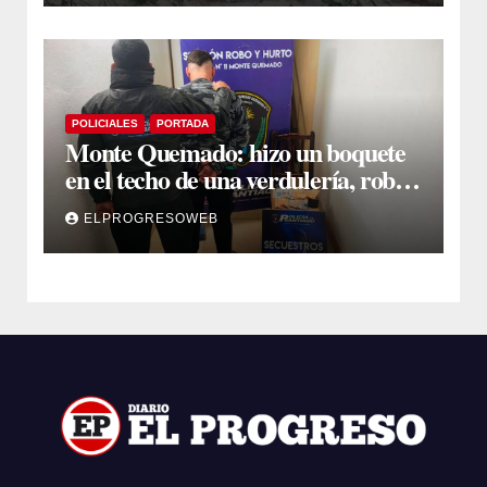
POLICIALES
PORTADA
Monte Quemado: hizo un boquete
en el techo de una verdulería, robó
$800.000 y cayó tras ser filmado
ELPROGRESOWEB