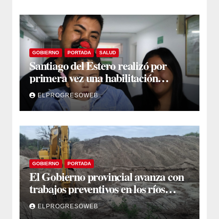
GOBIERNO
PORTADA
SALUD
Santiago del Estero realizó por
primera vez una habilitación
auditiva con vincha de conducción
ELPROGRESOWEB
ósea
GOBIERNO
PORTADA
El Gobierno provincial avanza con
trabajos preventivos en los ríos
Dulce y Salado y en los Bajos
ELPROGRESOWEB
Submeridionales