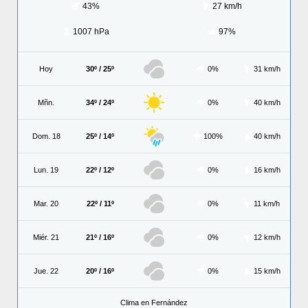
43%
27 km/h
1007 hPa
97%
Hoy
30º / 25º
0%
31 km/h
Mñn.
34º / 24º
0%
40 km/h
Dom. 18
25º / 14º
100%
40 km/h
Lun. 19
22º / 12º
0%
16 km/h
Mar. 20
22º / 11º
0%
11 km/h
Miér. 21
21º / 16º
0%
12 km/h
Jue. 22
20º / 16º
0%
15 km/h
Clima en Fernández