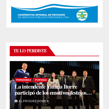
TE LO PERDISTE
FERNÁNDEZ
PORTADA
La intendente Yanina Iturre
participó de los emotivos festejos
por el Aniversario del Taekwon-Do
ELPROGRESOWEB
en Fernández