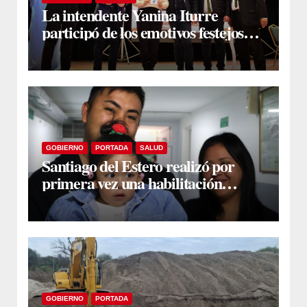
La intendente Yanina Iturre
participó de los emotivos festejos
por el Aniversario del Taekwon-Do
en Fernández
GOBIERNO
PORTADA
SALUD
Santiago del Estero realizó por
primera vez una habilitación
auditiva con vincha de conducción
ósea
GOBIERNO
PORTADA