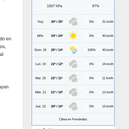
1007 hPa
97%
Hoy
30º / 25º
0%
31 km/h
Mñn.
34º / 24º
0%
40 km/h
ado en
os,
Dom. 18
25º / 14º
100%
40 km/h
al
Lun. 19
22º / 12º
0%
16 km/h
Mar. 20
22º / 11º
0%
11 km/h
hayan
Miér. 21
21º / 16º
0%
12 km/h
Jue. 22
20º / 16º
0%
15 km/h
Clima en Fernández