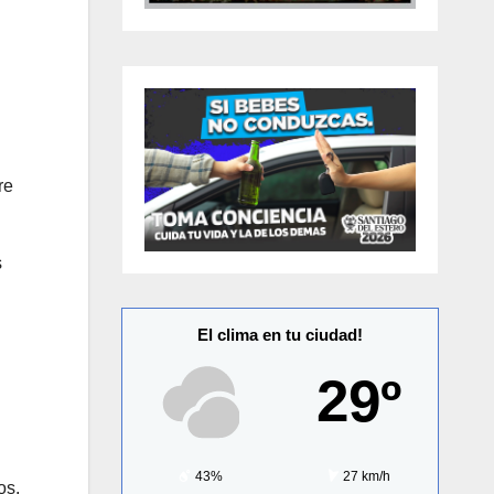
re
s
El clima en tu ciudad!
29º
43%
27 km/h
os,