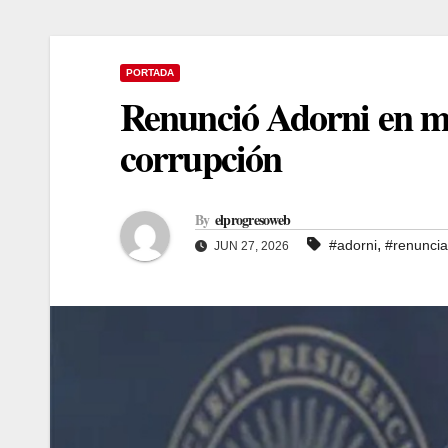
PORTADA
Renunció Adorni en me
corrupción
By
elprogresoweb
,
#adorni
#renuncia
JUN 27, 2026