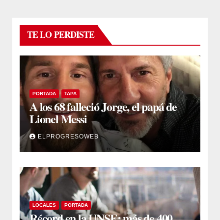
TE LO PERDISTE
PORTADA
TAPA
A los 68 falleció Jorge, el papá de
Lionel Messi
ELPROGRESOWEB
LOCALES
PORTADA
Récord en la UNSE: más de 400