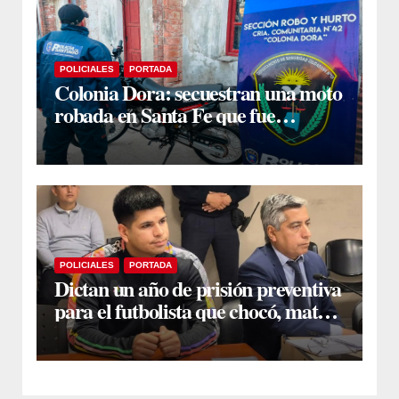
POLICIALES
PORTADA
Colonia Dora: secuestran una moto
robada en Santa Fe que fue
comprada a un desconocido al
costado de la ruta
POLICIALES
PORTADA
Dictan un año de prisión preventiva
para el futbolista que chocó, mató y
huyó en la Capital