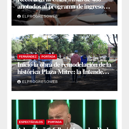
anotados al programa de ingreso
sin secundario
ELPROGRESOWEB
FERNÁNDEZ
PORTADA
Inició la obra de remodelación de la
histórica Plaza Mitre: la Intendente
Yanina Iturre supervisó los
ELPROGRESOWEB
primeros trabajos
ESPECTÁCULOS
PORTADA