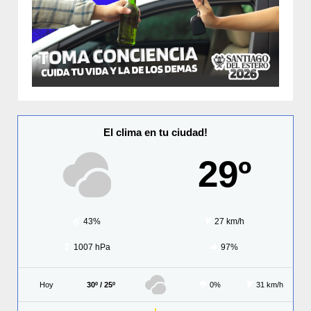
El clima en tu ciudad!
29º
43%
27 km/h
1007 hPa
97%
Hoy
30º / 25º
0%
31 km/h