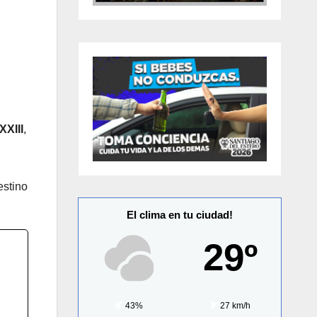
XXIII
,
estino
El clima en tu ciudad!
29º
43%
27 km/h