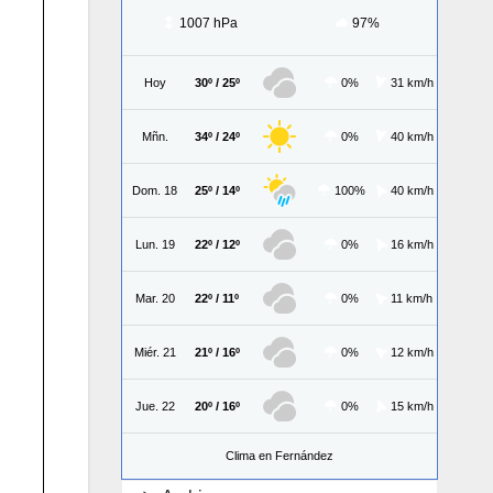
1007 hPa
97%
Hoy
30º / 25º
0%
31 km/h
Mñn.
34º / 24º
0%
40 km/h
Dom. 18
25º / 14º
100%
40 km/h
Lun. 19
22º / 12º
0%
16 km/h
Mar. 20
22º / 11º
0%
11 km/h
Miér. 21
21º / 16º
0%
12 km/h
Jue. 22
20º / 16º
0%
15 km/h
Clima en Fernández