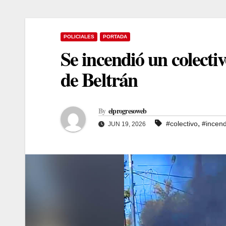
POLICIALES
PORTADA
Se incendió un colecti
de Beltrán
By
elprogresoweb
,
#colectivo
#incend
JUN 19, 2026