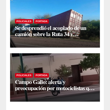
POLICIALES
PORTADA
Se desprendió el acoplado de un
camión sobre la Ruta 34 y
camioneros se unieron para
retirarlo
POLICIALES
PORTADA
Campo Gallo: alerta y
preocupación por motociclistas que
hacían “wheelie” alrededor de la
plaza principal