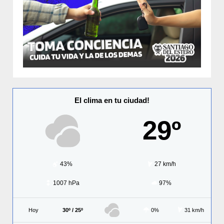
El clima en tu ciudad!
29º
43%
27 km/h
1007 hPa
97%
Hoy
30º / 25º
0%
31 km/h