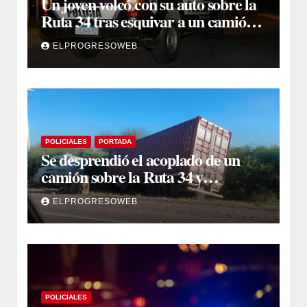
Un joven volcó con su auto sobre la
Ruta 34 tras esquivar a un camión
que se cruzó de carril
ELPROGRESOWEB
POLICIALES
PORTADA
Se desprendió el acoplado de un
camión sobre la Ruta 34 y
camioneros se unieron para
ELPROGRESOWEB
retirarlo
POLICIALES