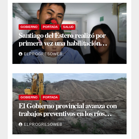
GOBIERNO
PORTADA
SALUD
Santiago del Estero realizó por
primera vez una habilitación
auditiva con vincha de conducción
ELPROGRESOWEB
ósea
GOBIERNO
PORTADA
El Gobierno provincial avanza con
trabajos preventivos en los ríos
Dulce y Salado y en los Bajos
ELPROGRESOWEB
Submeridionales