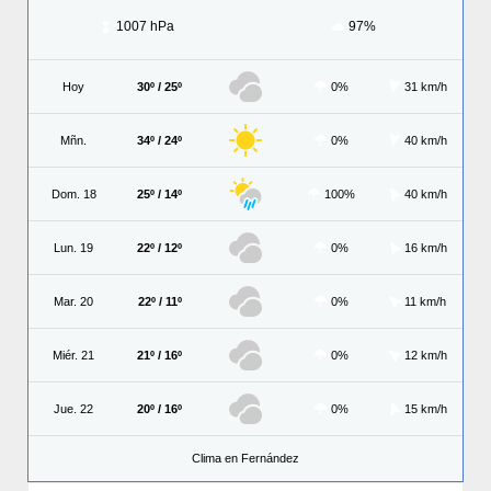
1007 hPa
97%
Hoy
30º / 25º
0%
31 km/h
Mñn.
34º / 24º
0%
40 km/h
Dom. 18
25º / 14º
100%
40 km/h
Lun. 19
22º / 12º
0%
16 km/h
Mar. 20
22º / 11º
0%
11 km/h
Miér. 21
21º / 16º
0%
12 km/h
Jue. 22
20º / 16º
0%
15 km/h
Clima en Fernández