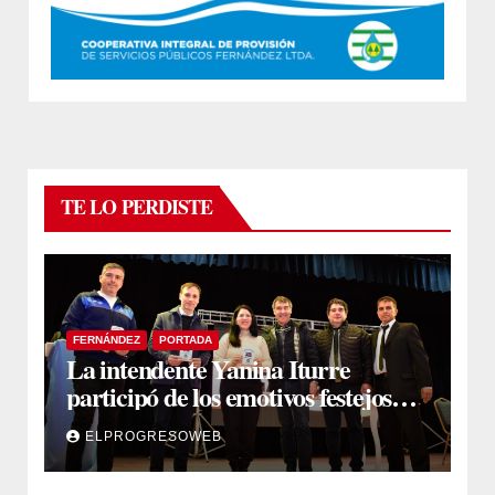
TE LO PERDISTE
FERNÁNDEZ
PORTADA
La intendente Yanina Iturre
participó de los emotivos festejos
por el Aniversario del Taekwon-Do
ELPROGRESOWEB
en Fernández