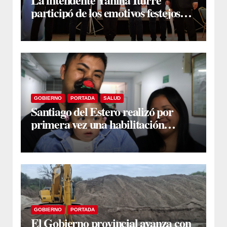
participó de los emotivos festejos
por el Aniversario del Taekwon-Do
en Fernández
GOBIERNO
PORTADA
SALUD
Santiago del Estero realizó por
primera vez una habilitación
auditiva con vincha de conducción
ósea
GOBIERNO
PORTADA
El Gobierno provincial avanza con