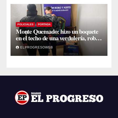
POLICIALES
PORTADA
Monte Quemado: hizo un boquete
en el techo de una verdulería, robó
$800.000 y cayó tras ser filmado
ELPROGRESOWEB