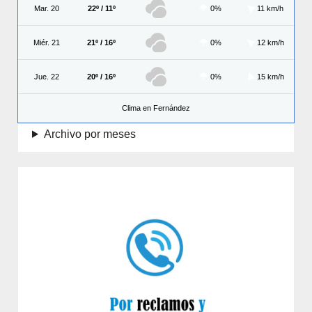
Mar. 20
22º / 11º
0%
11 km/h
Miér. 21
21º / 16º
0%
12 km/h
Jue. 22
20º / 16º
0%
15 km/h
Clima en Fernández
Archivo por meses