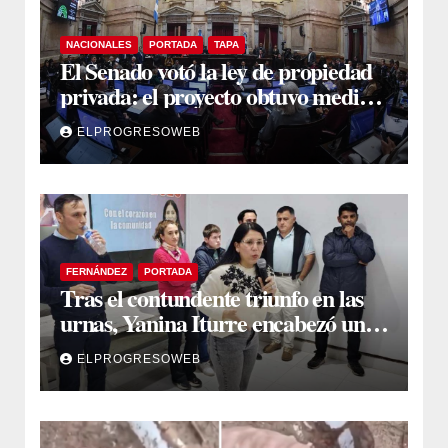
NACIONALES
PORTADA
TAPA
El Senado votó la ley de propiedad
privada: el proyecto obtuvo media
sanción
ELPROGRESOWEB
FERNÁNDEZ
PORTADA
Tras el contundente triunfo en las
urnas, Yanina Iturre encabezó un
encuentro con vecinos y dirigentes
ELPROGRESOWEB
en Fernández