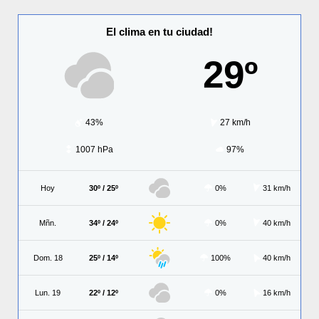
El clima en tu ciudad!
29º
43%
27 km/h
1007 hPa
97%
Hoy
30º / 25º
0%
31 km/h
Mñn.
34º / 24º
0%
40 km/h
Dom. 18
25º / 14º
100%
40 km/h
Lun. 19
22º / 12º
0%
16 km/h