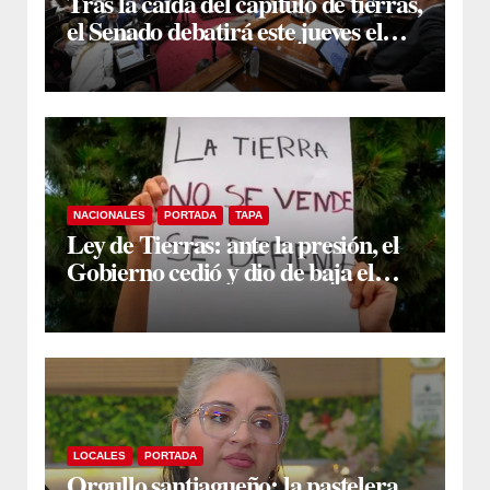
Tras la caída del capítulo de tierras,
el Senado debatirá este jueves el
proyecto sobre propiedad privada
NACIONALES
PORTADA
TAPA
Ley de Tierras: ante la presión, el
Gobierno cedió y dio de baja el
capítulo de la polémica
LOCALES
PORTADA
Orgullo santiagueño: la pastelera