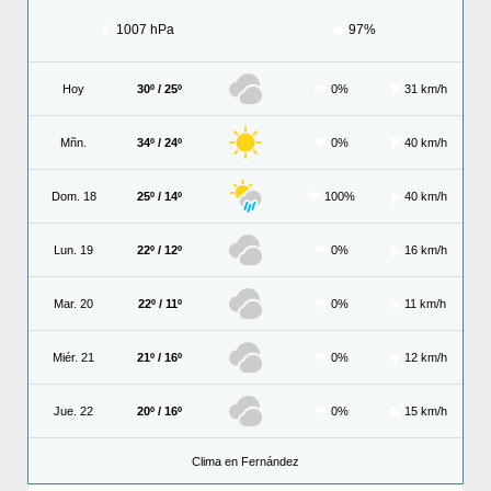
1007 hPa
97%
Hoy
30º / 25º
0%
31 km/h
Mñn.
34º / 24º
0%
40 km/h
Dom. 18
25º / 14º
100%
40 km/h
Lun. 19
22º / 12º
0%
16 km/h
Mar. 20
22º / 11º
0%
11 km/h
Miér. 21
21º / 16º
0%
12 km/h
Jue. 22
20º / 16º
0%
15 km/h
Clima en Fernández