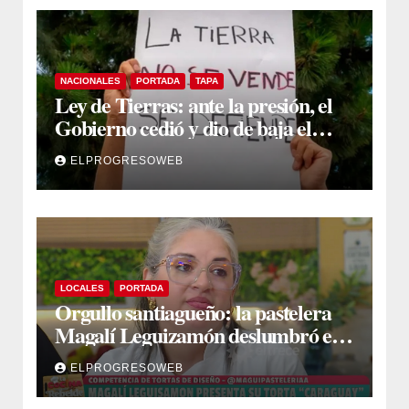
NACIONALES
PORTADA
TAPA
Ley de Tierras: ante la presión, el
Gobierno cedió y dio de baja el
capítulo de la polémica
ELPROGRESOWEB
LOCALES
PORTADA
Orgullo santiagueño: la pastelera
Magalí Leguizamón deslumbró en
Canal 13 con su torta “Caraguay” y
ELPROGRESOWEB
ganó la competencia