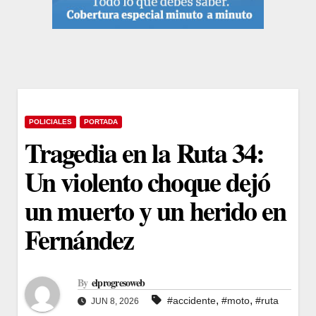
POLICIALES
PORTADA
Tragedia en la Ruta 34:
Un violento choque dejó
un muerto y un herido en
Fernández
By
elprogresoweb
,
,
#accidente
#moto
#ruta
JUN 8, 2026