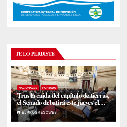
TE LO PERDISTE
NACIONALES
PORTADA
Tras la caída del capítulo de tierras,
el Senado debatirá este jueves el
proyecto sobre propiedad privada
ELPROGRESOWEB