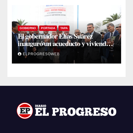
GOBIERNO
PORTADA
TAPA
El gobernador Elías Suárez
inauguró un acueducto y viviendas
sociales en El Simbol y Nueva
ELPROGRESOWEB
Francia