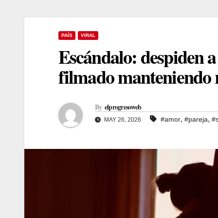
PAÍS
VIRAL
Escándalo: despiden a 
filmado manteniendo re
By
elprogresoweb
,
,
#amor
#pareja
#
MAY 26, 2026