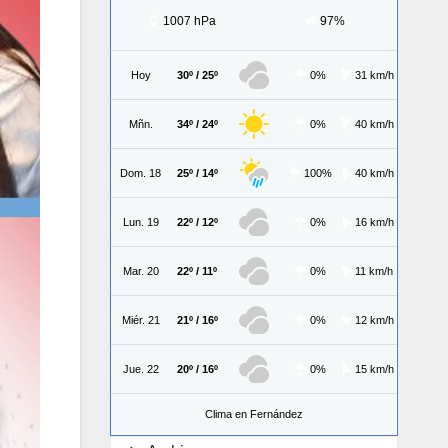
1007 hPa
97%
Hoy
30º / 25º
0%
31 km/h
Mñn.
34º / 24º
0%
40 km/h
Dom. 18
25º / 14º
100%
40 km/h
Lun. 19
22º / 12º
0%
16 km/h
Mar. 20
22º / 11º
0%
11 km/h
Miér. 21
21º / 16º
0%
12 km/h
Jue. 22
20º / 16º
0%
15 km/h
Clima en Fernández