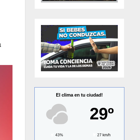
a
El clima en tu ciudad!
29º
43%
27 km/h