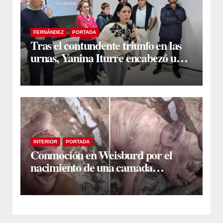
FERNÁNDEZ
PORTADA
Tras el contundente triunfo en las
urnas, Yanina Iturre encabezó un
encuentro con vecinos y dirigentes
en Fernández
INTERIOR
PORTADA
Conmoción en Weisburd por el
nacimiento de una camada
lechones con graves deformaciones