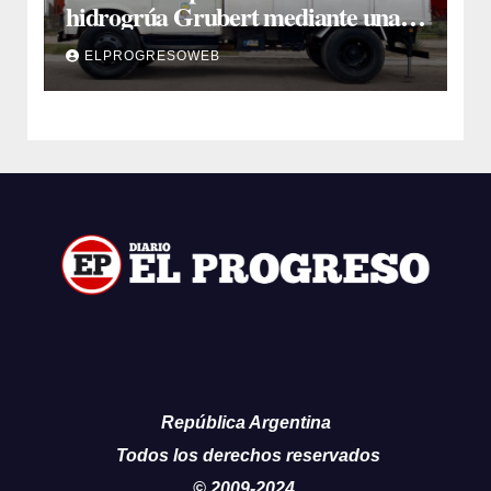
hidrogrúa Grubert mediante una
inversión de $35 millones con fondos
ELPROGRESOWEB
municipales
República Argentina
Todos los derechos reservados
© 2009-2024