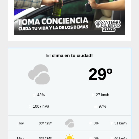
El clima en tu ciudad!
29º
43%
27 km/h
1007 hPa
97%
Hoy
30º / 25º
0%
31 km/h
Mñn.
34º / 24º
0%
40 km/h