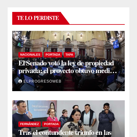
TE LO PERDISTE
NACIONALES
PORTADA
TAPA
El Senado votó la ley de propiedad
privada: el proyecto obtuvo media
sanción
ELPROGRESOWEB
FERNÁNDEZ
PORTADA
Tras el contundente triunfo en las