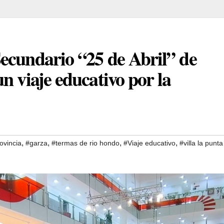
ecundario “25 de Abril” de
n viaje educativo por la
,
,
,
,
ovincia
#garza
#termas de rio hondo
#Viaje educativo
#villa la punta