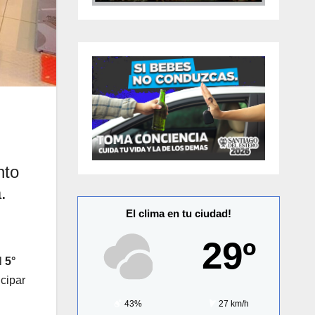
nto
.
El clima en tu ciudad!
29º
el
5°
icipar
43%
27 km/h