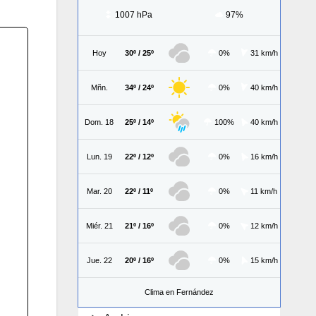
1007 hPa
97%
Hoy
30º / 25º
0%
31 km/h
Mñn.
34º / 24º
0%
40 km/h
Dom. 18
25º / 14º
100%
40 km/h
Lun. 19
22º / 12º
0%
16 km/h
Mar. 20
22º / 11º
0%
11 km/h
Miér. 21
21º / 16º
0%
12 km/h
Jue. 22
20º / 16º
0%
15 km/h
Clima en Fernández