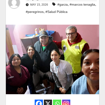
,
,
#garza
#marcos tenaglia
MAY 15, 2026
,
#peregrinos
#Salud Pública