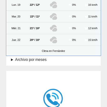
Lun. 19
22º / 12º
0%
16 km/h
Mar. 20
22º / 11º
0%
11 km/h
Miér. 21
21º / 16º
0%
12 km/h
Jue. 22
20º / 16º
0%
15 km/h
Clima en Fernández
Archivo por meses