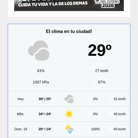
El clima en tu ciudad!
29º
43%
27 km/h
1007 hPa
97%
Hoy
30º / 25º
0%
31 km/h
Mñn.
34º / 24º
0%
40 km/h
Dom. 18
25º / 14º
100%
40 km/h