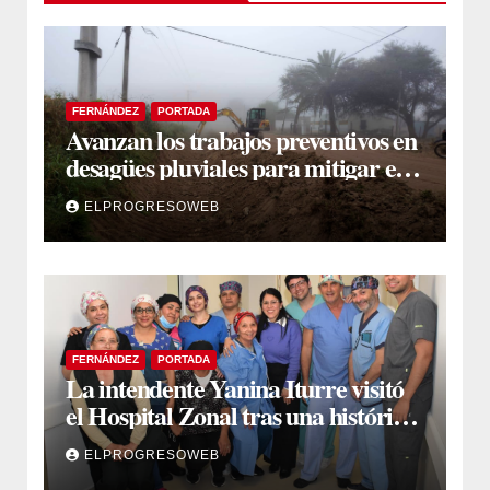
FERNÁNDEZ
PORTADA
Avanzan los trabajos preventivos en
desagües pluviales para mitigar el
impacto de la temporada de lluvias
ELPROGRESOWEB
FERNÁNDEZ
PORTADA
La intendente Yanina Iturre visitó
el Hospital Zonal tras una histórica
jornada de intervenciones
ELPROGRESOWEB
laparoscópicas