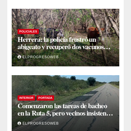
POLICIALES
Herrera: la policía frustró un
abigeato y recuperó dos vacunos
ocultos en una zona montuosa
ELPROGRESOWEB
INTERIOR
PORTADA
Comenzaron las tareas de bacheo
en la Ruta 5, pero vecinos insisten
en un reclamo integral
ELPROGRESOWEB