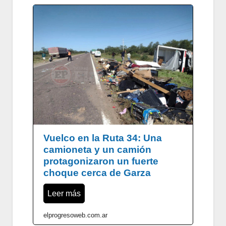
Vuelco en la Ruta 34: Una
camioneta y un camión
protagonizaron un fuerte
choque cerca de Garza
Leer más
elprogresoweb.com.ar