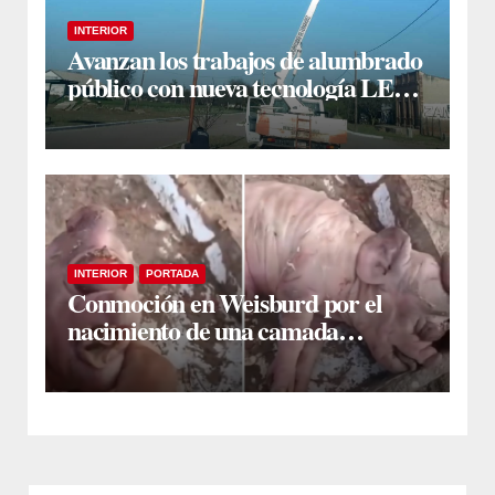
INTERIOR
Avanzan los trabajos de alumbrado
público con nueva tecnología LED
en Estación Taboada
INTERIOR
PORTADA
Conmoción en Weisburd por el
nacimiento de una camada
lechones con graves deformaciones