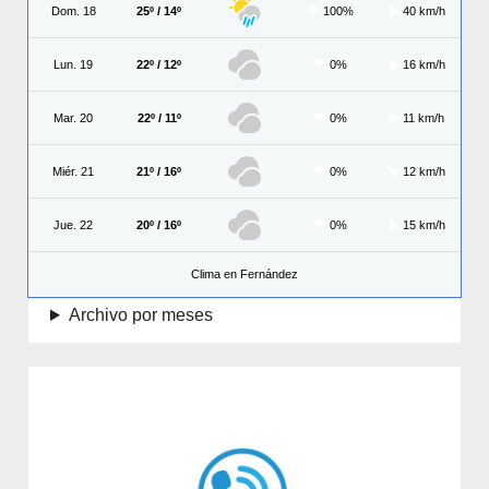
Dom. 18
25º / 14º
100%
40 km/h
Lun. 19
22º / 12º
0%
16 km/h
Mar. 20
22º / 11º
0%
11 km/h
Miér. 21
21º / 16º
0%
12 km/h
Jue. 22
20º / 16º
0%
15 km/h
Clima en Fernández
Archivo por meses