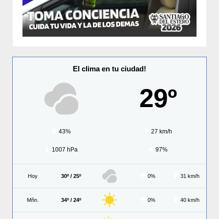
El clima en tu ciudad!
29º
43%
27 km/h
1007 hPa
97%
Hoy
30º / 25º
0%
31 km/h
Mñn.
34º / 24º
0%
40 km/h