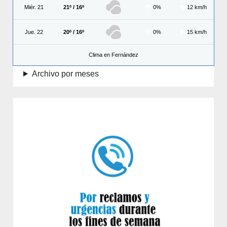
Miér. 21
21º / 16º
0%
12 km/h
Jue. 22
20º / 16º
0%
15 km/h
Clima en Fernández
Archivo por meses