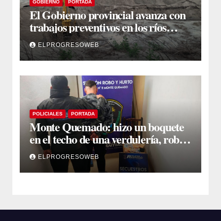
GOBIERNO
PORTADA
El Gobierno provincial avanza con
trabajos preventivos en los ríos
Dulce y Salado y en los Bajos
ELPROGRESOWEB
Submeridionales
POLICIALES
PORTADA
Monte Quemado: hizo un boquete
en el techo de una verdulería, robó
$800.000 y cayó tras ser filmado
ELPROGRESOWEB