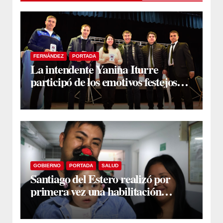
FERNÁNDEZ
PORTADA
La intendente Yanina Iturre
participó de los emotivos festejos
por el Aniversario del Taekwon-Do
en Fernández
GOBIERNO
PORTADA
SALUD
Santiago del Estero realizó por
primera vez una habilitación
auditiva con vincha de conducción
ósea