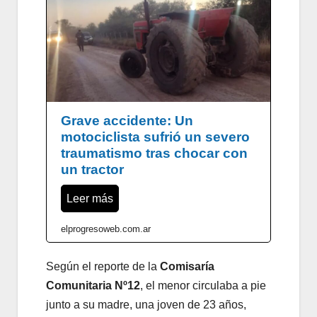
Grave accidente: Un
motociclista sufrió un severo
traumatismo tras chocar con
un tractor
Leer más
elprogresoweb.com.ar
Según el reporte de la
Comisaría
Comunitaria Nº12
, el menor circulaba a pie
junto a su madre, una joven de 23 años,