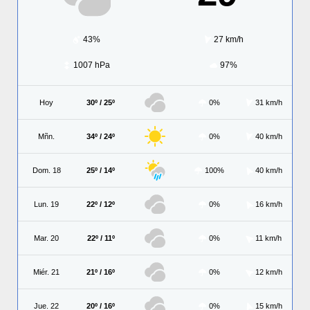
43%
27 km/h
1007 hPa
97%
Hoy
30º / 25º
0%
31 km/h
Mñn.
34º / 24º
0%
40 km/h
Dom. 18
25º / 14º
100%
40 km/h
Lun. 19
22º / 12º
0%
16 km/h
Mar. 20
22º / 11º
0%
11 km/h
Miér. 21
21º / 16º
0%
12 km/h
Jue. 22
20º / 16º
0%
15 km/h