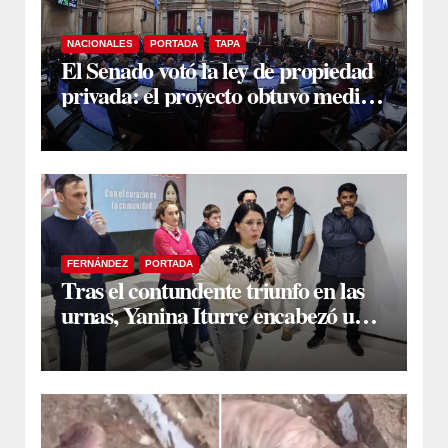
NACIONALES
PORTADA
TAPA
El Senado votó la ley de propiedad
privada: el proyecto obtuvo media
sanción
FERNÁNDEZ
PORTADA
Tras el contundente triunfo en las
urnas, Yanina Iturre encabezó un
encuentro con vecinos y dirigentes
en Fernández