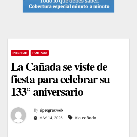
INTERIOR
PORTADA
La Cañada se viste de
fiesta para celebrar su
133° aniversario
By
elprogresoweb
#la cañada
MAY 14, 2026