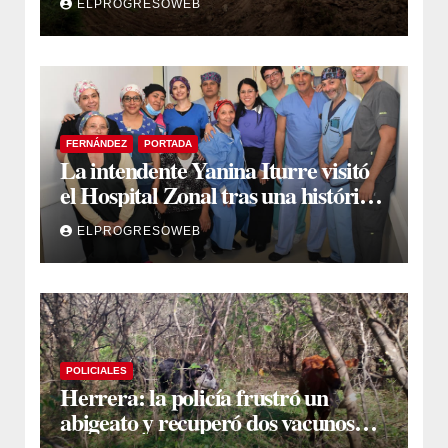
ELPROGRESOWEB
FERNÁNDEZ
PORTADA
La intendente Yanina Iturre visitó
el Hospital Zonal tras una histórica
jornada de intervenciones
ELPROGRESOWEB
laparoscópicas
POLICIALES
Herrera: la policía frustró un
abigeato y recuperó dos vacunos
ocultos en una zona montuosa