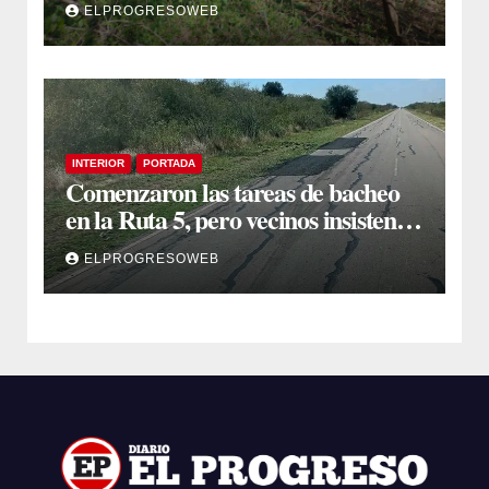
ELPROGRESOWEB
INTERIOR
PORTADA
Comenzaron las tareas de bacheo
en la Ruta 5, pero vecinos insisten
en un reclamo integral
ELPROGRESOWEB