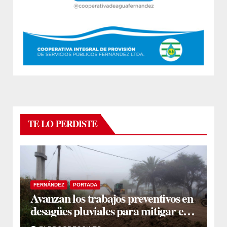
TE LO PERDISTE
FERNÁNDEZ
PORTADA
Avanzan los trabajos preventivos en
desagües pluviales para mitigar el
impacto de la temporada de lluvias