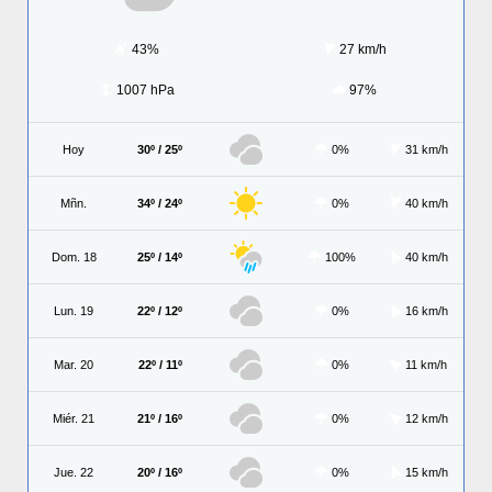
43%
27 km/h
1007 hPa
97%
Hoy
30º / 25º
0%
31 km/h
Mñn.
34º / 24º
0%
40 km/h
Dom. 18
25º / 14º
100%
40 km/h
Lun. 19
22º / 12º
0%
16 km/h
Mar. 20
22º / 11º
0%
11 km/h
Miér. 21
21º / 16º
0%
12 km/h
Jue. 22
20º / 16º
0%
15 km/h