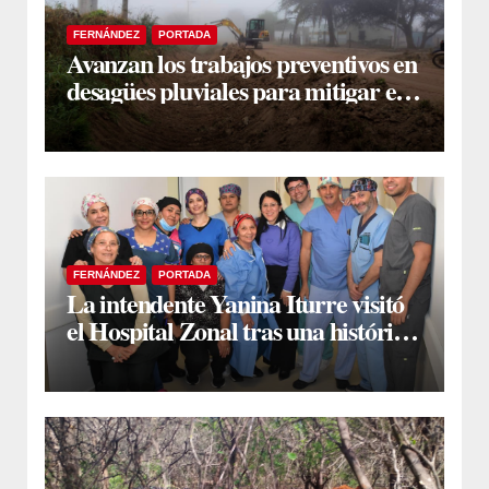
FERNÁNDEZ
PORTADA
Avanzan los trabajos preventivos en
desagües pluviales para mitigar el
impacto de la temporada de lluvias
FERNÁNDEZ
PORTADA
La intendente Yanina Iturre visitó
el Hospital Zonal tras una histórica
jornada de intervenciones
laparoscópicas