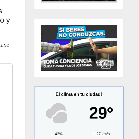
s
o y
ez se
El clima en tu ciudad!
29º
43%
27 km/h