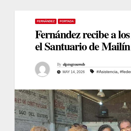
FERNÁNDEZ
PORTADA
Fernández recibe a los
el Santuario de Mailín
By
elprogresoweb
,
#Asistencia
#fede
MAY 14, 2026