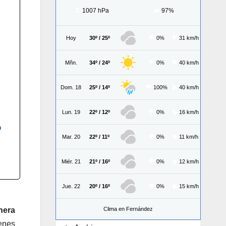
1007 hPa
97%
Hoy
30º / 25º
0%
31 km/h
Mñn.
34º / 24º
0%
40 km/h
Dom. 18
25º / 14º
100%
40 km/h
Lun. 19
22º / 12º
0%
16 km/h
o
Mar. 20
22º / 11º
0%
11 km/h
Miér. 21
21º / 16º
0%
12 km/h
Jue. 22
20º / 16º
0%
15 km/h
nera
Clima en Fernández
ienes