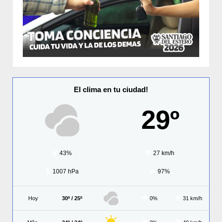
El clima en tu ciudad!
29º
43%
27 km/h
1007 hPa
97%
Hoy
30º / 25º
0%
31 km/h