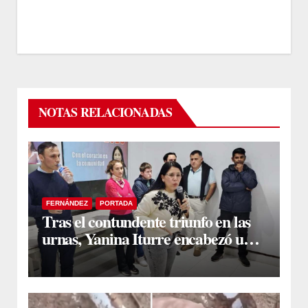
NOTAS RELACIONADAS
FERNÁNDEZ
PORTADA
Tras el contundente triunfo en las
urnas, Yanina Iturre encabezó un
encuentro con vecinos y dirigentes
en Fernández