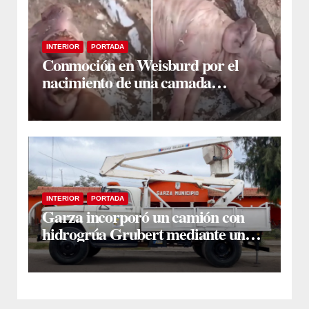
INTERIOR
PORTADA
Conmoción en Weisburd por el
nacimiento de una camada
lechones con graves deformaciones
INTERIOR
PORTADA
Garza incorporó un camión con
hidrogrúa Grubert mediante una
inversión de $35 millones con
fondos municipales