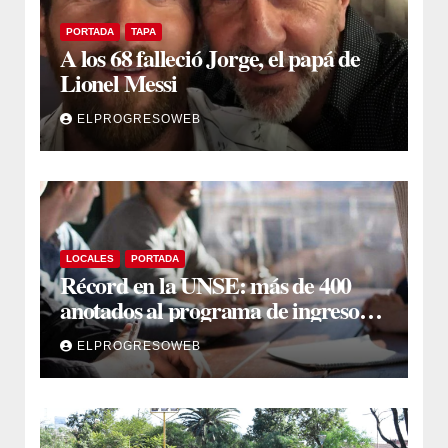
PORTADA
TAPA
A los 68 falleció Jorge, el papá de
Lionel Messi
ELPROGRESOWEB
LOCALES
PORTADA
Récord en la UNSE: más de 400
anotados al programa de ingreso
sin secundario
ELPROGRESOWEB