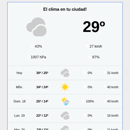
El clima en tu ciudad!
29º
43%
27 km/h
1007 hPa
97%
Hoy
30º / 25º
0%
31 km/h
Mñn.
34º / 24º
0%
40 km/h
Dom. 18
25º / 14º
100%
40 km/h
Lun. 19
22º / 12º
0%
16 km/h
Mar. 20
22º / 11º
0%
11 km/h