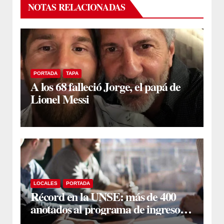
NOTAS RELACIONADAS
PORTADA
TAPA
A los 68 falleció Jorge, el papá de
Lionel Messi
LOCALES
PORTADA
Récord en la UNSE: más de 400
anotados al programa de ingreso
sin secundario