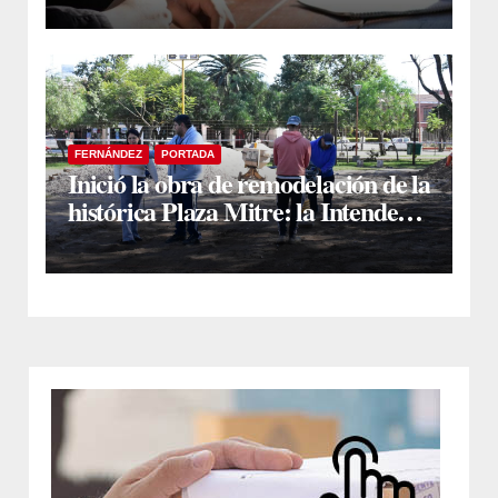
FERNÁNDEZ
PORTADA
Inició la obra de remodelación de la
histórica Plaza Mitre: la Intendente
Yanina Iturre supervisó los
primeros trabajos