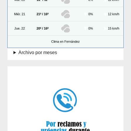
Miér. 21
21º / 16º
0%
12 km/h
Jue. 22
20º / 16º
0%
15 km/h
Clima en Fernández
Archivo por meses