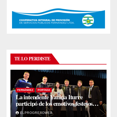
TE LO PERDISTE
FERNÁNDEZ
PORTADA
La intendente Yanina Iturre
participó de los emotivos festejos
por el Aniversario del Taekwon-Do
ELPROGRESOWEB
en Fernández