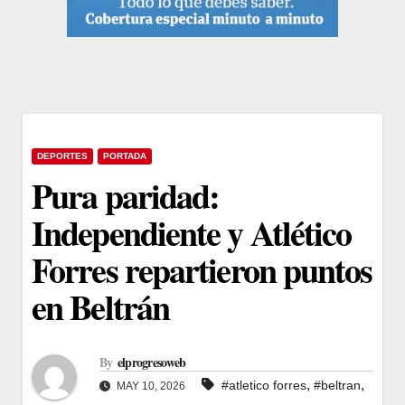
DEPORTES
PORTADA
Pura paridad:
Independiente y Atlético
Forres repartieron puntos
en Beltrán
By
elprogresoweb
,
,
#atletico forres
#beltran
MAY 10, 2026