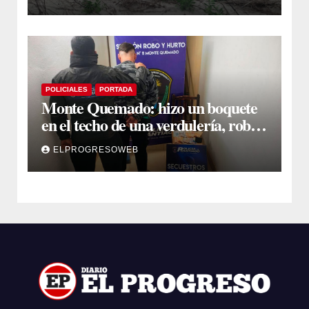
Submeridionales
POLICIALES
PORTADA
Monte Quemado: hizo un boquete
en el techo de una verdulería, robó
$800.000 y cayó tras ser filmado
ELPROGRESOWEB