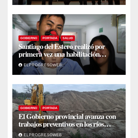
GOBIERNO
PORTADA
SALUD
Santiago del Estero realizó por
primera vez una habilitación
auditiva con vincha de conducción
ELPROGRESOWEB
ósea
GOBIERNO
PORTADA
El Gobierno provincial avanza con
trabajos preventivos en los ríos
Dulce y Salado y en los Bajos
ELPROGRESOWEB