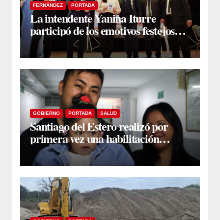
FERNÁNDEZ
PORTADA
La intendente Yanina Iturre
participó de los emotivos festejos
por el Aniversario del Taekwon-Do
en Fernández
GOBIERNO
PORTADA
SALUD
Santiago del Estero realizó por
primera vez una habilitación
auditiva con vincha de conducción
ósea