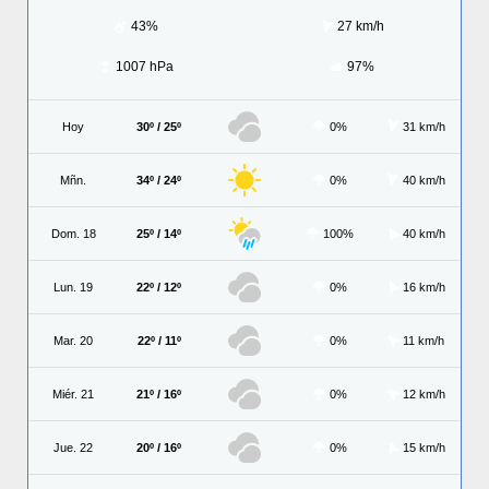
43%
27 km/h
1007 hPa
97%
Hoy
30º / 25º
0%
31 km/h
Mñn.
34º / 24º
0%
40 km/h
Dom. 18
25º / 14º
100%
40 km/h
Lun. 19
22º / 12º
0%
16 km/h
Mar. 20
22º / 11º
0%
11 km/h
Miér. 21
21º / 16º
0%
12 km/h
Jue. 22
20º / 16º
0%
15 km/h