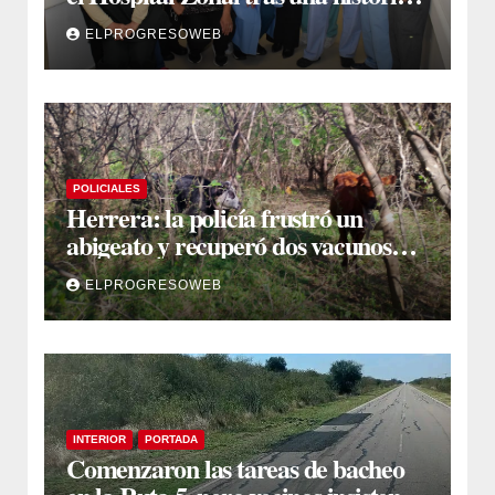
jornada de intervenciones
ELPROGRESOWEB
laparoscópicas
POLICIALES
Herrera: la policía frustró un
abigeato y recuperó dos vacunos
ocultos en una zona montuosa
ELPROGRESOWEB
INTERIOR
PORTADA
Comenzaron las tareas de bacheo