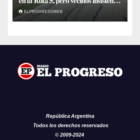
en la Ruta 5, pero vecinos insisten
en un reclamo integral
ELPROGRESOWEB
República Argentina
Todos los derechos reservados
© 2009-2024