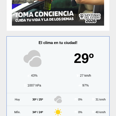
El clima en tu ciudad!
29º
43%
27 km/h
1007 hPa
97%
Hoy
30º / 25º
0%
31 km/h
Mñn.
34º / 24º
0%
40 km/h