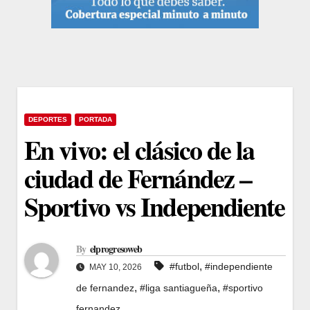
DEPORTES
PORTADA
En vivo: el clásico de la
ciudad de Fernández –
Sportivo vs Independiente
By
elprogresoweb
,
#futbol
#independiente
MAY 10, 2026
,
,
de fernandez
#liga santiagueña
#sportivo
fernandez