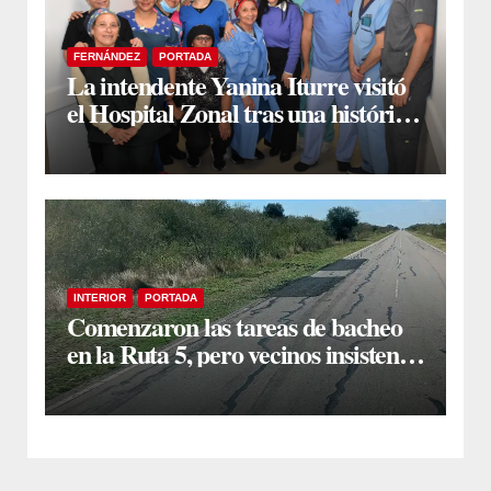
FERNÁNDEZ
PORTADA
La intendente Yanina Iturre visitó
el Hospital Zonal tras una histórica
jornada de intervenciones
laparoscópicas
INTERIOR
PORTADA
Comenzaron las tareas de bacheo
en la Ruta 5, pero vecinos insisten
en un reclamo integral