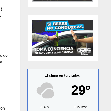
d
e
as de
or
El clima en tu ciudad!
29º
43%
27 km/h
ron