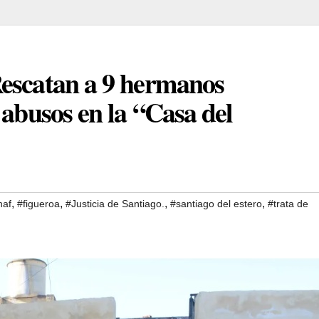
Rescatan a 9 hermanos
 abusos en la “Casa del
,
,
,
,
naf
#figueroa
#Justicia de Santiago.
#santiago del estero
#trata de