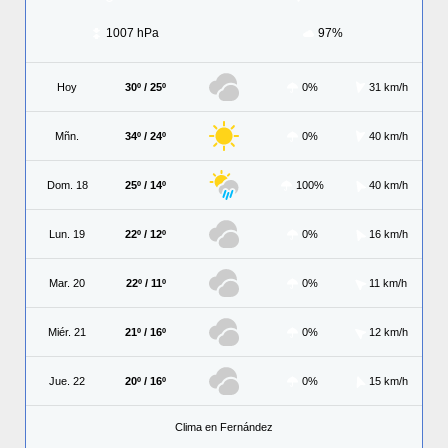
1007 hPa
97%
Hoy
30º / 25º
0%
31 km/h
Mñn.
34º / 24º
0%
40 km/h
Dom. 18
25º / 14º
100%
40 km/h
Lun. 19
22º / 12º
0%
16 km/h
Mar. 20
22º / 11º
0%
11 km/h
Miér. 21
21º / 16º
0%
12 km/h
Jue. 22
20º / 16º
0%
15 km/h
Clima en Fernández