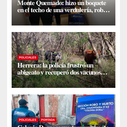
Monte Quemado: hizo un boquete
en el techo de una verdulería, robó
$800.000 y cayó tras ser filmado
POLICIALES
Herrera: la policía frustró un
abigeato y recuperó dos vacunos
ocultos en una zona montuosa
POLICIALES
PORTADA