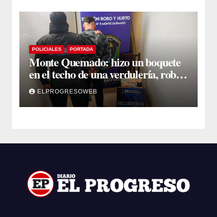
POLICIALES
PORTADA
Monte Quemado: hizo un boquete
en el techo de una verdulería, robó
$800.000 y cayó tras ser filmado
ELPROGRESOWEB