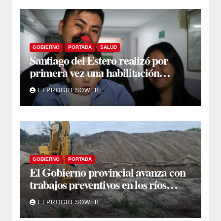
GOBIERNO
PORTADA
SALUD
Santiago del Estero realizó por
primera vez una habilitación
auditiva con vincha de conducción
ELPROGRESOWEB
ósea
GOBIERNO
PORTADA
El Gobierno provincial avanza con
trabajos preventivos en los ríos
Dulce y Salado y en los Bajos
ELPROGRESOWEB
Submeridionales