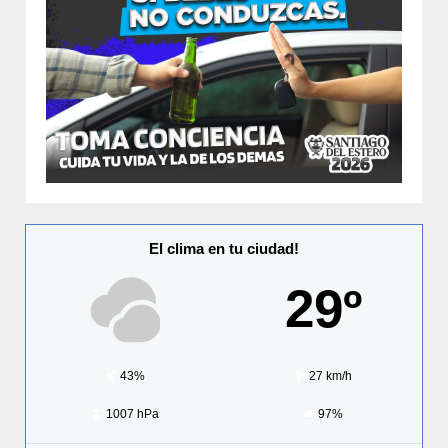
El clima en tu ciudad!
29º
43%
27 km/h
1007 hPa
97%