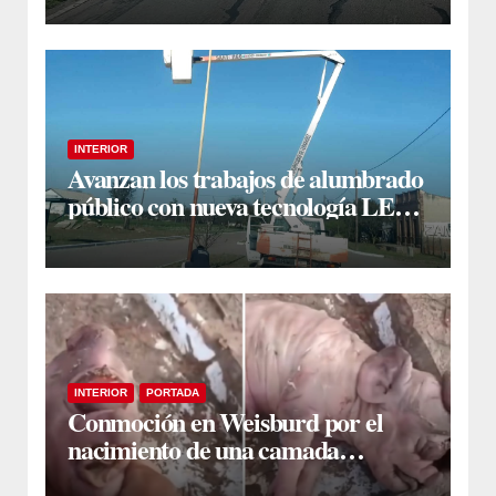
INTERIOR
Avanzan los trabajos de alumbrado
público con nueva tecnología LED
en Estación Taboada
INTERIOR
PORTADA
Conmoción en Weisburd por el
nacimiento de una camada
lechones con graves deformaciones