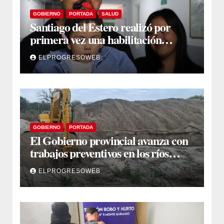
GOBIERNO
PORTADA
SALUD
Santiago del Estero realizó por
primera vez una habilitación
auditiva con vincha de conducción
ELPROGRESOWEB
ósea
GOBIERNO
PORTADA
El Gobierno provincial avanza con
trabajos preventivos en los ríos
Dulce y Salado y en los Bajos
ELPROGRESOWEB
Submeridionales