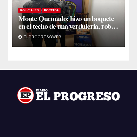
POLICIALES
PORTADA
Monte Quemado: hizo un boquete
en el techo de una verdulería, robó
$800.000 y cayó tras ser filmado
ELPROGRESOWEB