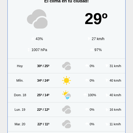
El clima en tu ciudad!
29º
43%
27 km/h
1007 hPa
97%
Hoy
30º / 25º
0%
31 km/h
Mñn.
34º / 24º
0%
40 km/h
Dom. 18
25º / 14º
100%
40 km/h
Lun. 19
22º / 12º
0%
16 km/h
Mar. 20
22º / 11º
0%
11 km/h