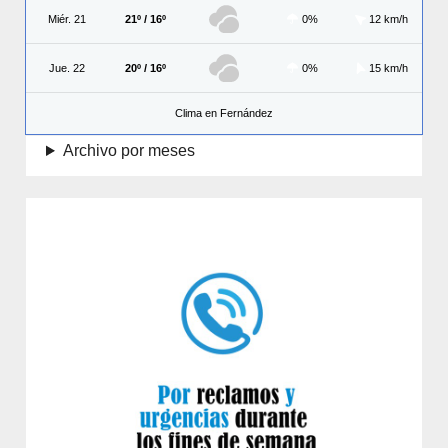
Miér. 21
21º / 16º
0%
12 km/h
Jue. 22
20º / 16º
0%
15 km/h
Clima en Fernández
Archivo por meses