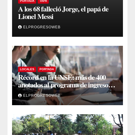
PORTADA
TAPA
A los 68 falleció Jorge, el papá de
Lionel Messi
ELPROGRESOWEB
LOCALES
PORTADA
Récord en la UNSE: más de 400
anotados al programa de ingreso
sin secundario
ELPROGRESOWEB