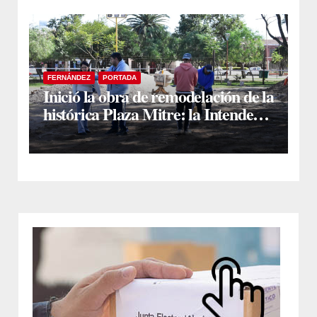
FERNÁNDEZ
PORTADA
Inició la obra de remodelación de la
histórica Plaza Mitre: la Intendente
Yanina Iturre supervisó los
primeros trabajos