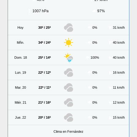
1007 hPa
97%
Hoy
30º / 25º
0%
31 km/h
Mñn.
34º / 24º
0%
40 km/h
Dom. 18
25º / 14º
100%
40 km/h
Lun. 19
22º / 12º
0%
16 km/h
Mar. 20
22º / 11º
0%
11 km/h
Miér. 21
21º / 16º
0%
12 km/h
Jue. 22
20º / 16º
0%
15 km/h
Clima en Fernández