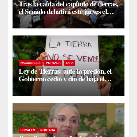
Tras la caída del capítulo de tierras,
el Senado debatirá este jueves el
proyecto sobre propiedad privada
NACIONALES
PORTADA
TAPA
Ley de Tierras: ante la presión, el
Gobierno cedió y dio de baja el
capítulo de la polémica
LOCALES
PORTADA