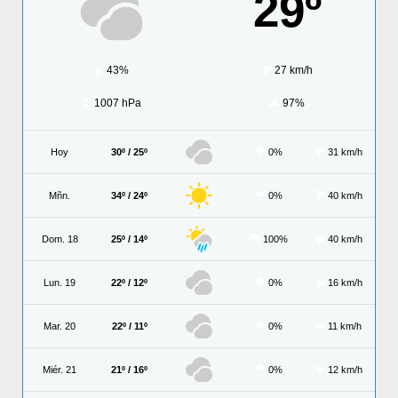
29º
43%
27 km/h
1007 hPa
97%
Hoy
30º / 25º
0%
31 km/h
Mñn.
34º / 24º
0%
40 km/h
Dom. 18
25º / 14º
100%
40 km/h
Lun. 19
22º / 12º
0%
16 km/h
Mar. 20
22º / 11º
0%
11 km/h
Miér. 21
21º / 16º
0%
12 km/h