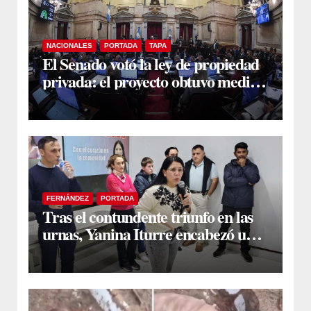
NACIONALES
PORTADA
TAPA
El Senado votó la ley de propiedad
privada: el proyecto obtuvo media
sanción
FERNÁNDEZ
PORTADA
Tras el contundente triunfo en las
urnas, Yanina Iturre encabezó un
encuentro con vecinos y dirigentes
en Fernández