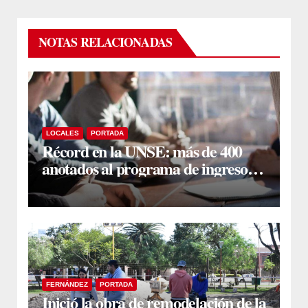
NOTAS RELACIONADAS
LOCALES
PORTADA
Récord en la UNSE: más de 400
anotados al programa de ingreso
sin secundario
FERNÁNDEZ
PORTADA
Inició la obra de remodelación de la