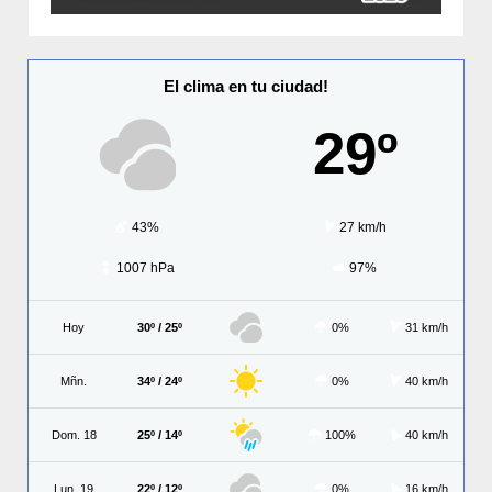
El clima en tu ciudad!
29º
43%
27 km/h
1007 hPa
97%
Hoy
30º / 25º
0%
31 km/h
Mñn.
34º / 24º
0%
40 km/h
Dom. 18
25º / 14º
100%
40 km/h
Lun. 19
22º / 12º
0%
16 km/h