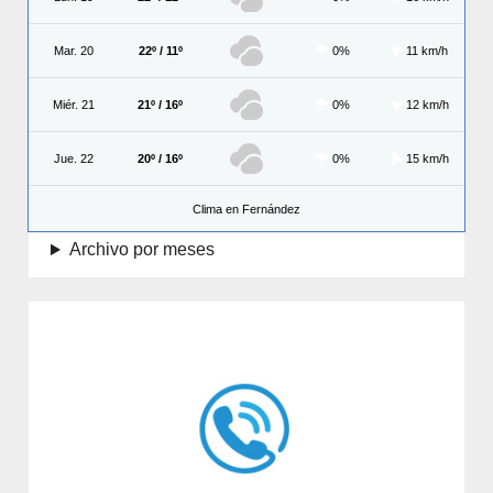
Mar. 20
22º / 11º
0%
11 km/h
Miér. 21
21º / 16º
0%
12 km/h
Jue. 22
20º / 16º
0%
15 km/h
Clima en Fernández
Archivo por meses