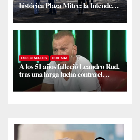
histórica Plaza Mitre: la Intendente
Yanina Iturre supervisó los
primeros trabajos
ESPECTÁCULOS
PORTADA
A los 51 años falleció Leandro Rud,
tras una larga lucha contra el
cáncer