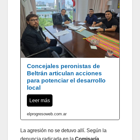
Concejales peronistas de
Beltrán articulan acciones
para potenciar el desarrollo
local
Leer más
elprogresoweb.com.ar
La agresión no se detuvo allí. Según la
denuncia radicada en la
Comisaría