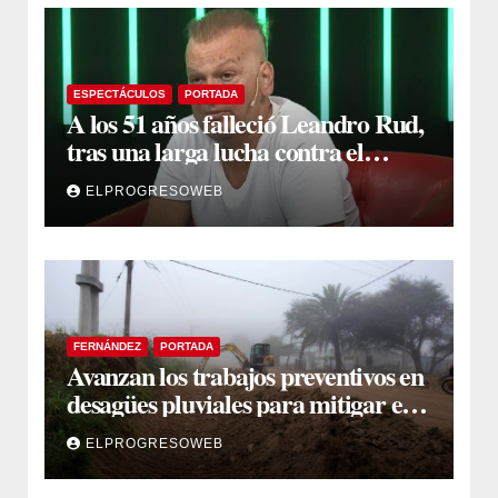
ESPECTÁCULOS
PORTADA
A los 51 años falleció Leandro Rud,
tras una larga lucha contra el
cáncer
ELPROGRESOWEB
FERNÁNDEZ
PORTADA
Avanzan los trabajos preventivos en
desagües pluviales para mitigar el
impacto de la temporada de lluvias
ELPROGRESOWEB